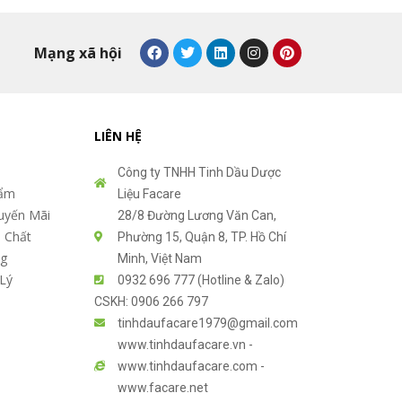
F
T
L
I
P
Mạng xã hội
a
w
i
n
i
c
i
n
s
n
e
t
k
t
t
b
t
e
a
e
o
e
d
g
r
o
r
i
r
e
LIÊN HỆ
k
n
a
s
m
t
Công ty TNHH Tinh Dầu Dược
hẩm
Liệu Facare
uyến Mãi
28/8 Đường Lương Văn Can,
 Chất
Phường 15, Quận 8, TP. Hồ Chí
ng
Minh, Việt Nam
Lý
0932 696 777 (Hotline & Zalo)
CSKH: 0906 266 797
tinhdaufacare1979@gmail.com
www.tinhdaufacare.vn -
www.tinhdaufacare.com -
www.facare.net