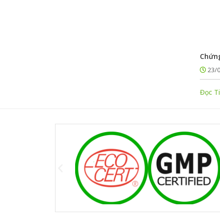
Chứng
23/
Đọc T