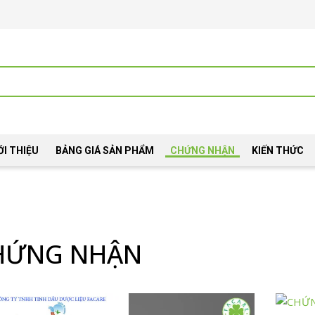
ỚI THIỆU
BẢNG GIÁ SẢN PHẨM
CHỨNG NHẬN
KIẾN THỨC
HỨNG NHẬN