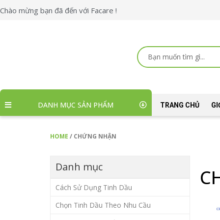
Skip
Chào mừng bạn đã đến với Facare !
to
content
Search
...
DANH MỤC SẢN PHẨM
TRANG CHỦ
GI
HOME
/ CHỨNG NHẬN
Danh mục
C
Cách Sử Dụng Tinh Dầu
Chọn Tinh Dầu Theo Nhu Cầu