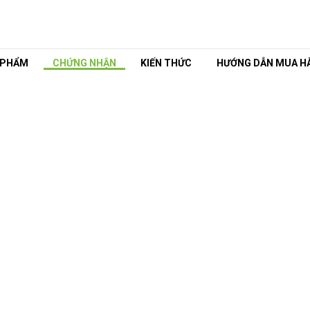
 PHẨM
CHỨNG NHẬN
KIẾN THỨC
HƯỚNG DẪN MUA H