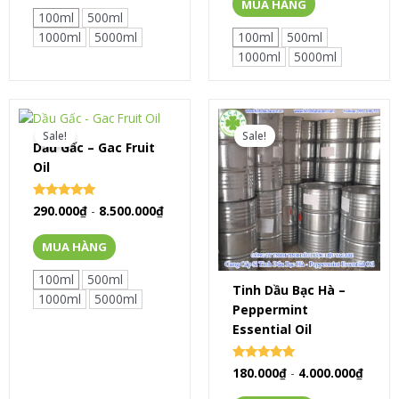
MUA HÀNG
100ml
500ml
1000ml
5000ml
100ml
500ml
1000ml
5000ml
Sale!
Sale!
Dầu Gấc – Gac Fruit
Oil
Rated
290.000
₫
-
8.500.000
₫
0
out of 5
MUA HÀNG
100ml
500ml
Tinh Dầu Bạc Hà –
1000ml
5000ml
Peppermint
Essential Oil
Rated
180.000
₫
-
4.000.000
₫
5.00
out of 5