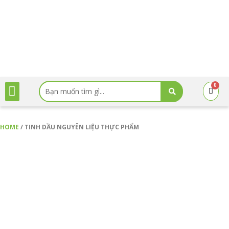
Skip
to
content
Menu
Search
0
Cart
...
HOME
/ TINH DẦU NGUYÊN LIỆU THỰC PHẨM