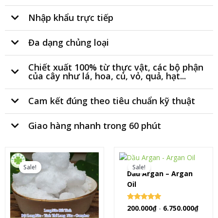
Nhập khẩu trực tiếp
Đa dạng chủng loại
Chiết xuất 100% từ thực vật, các bộ phận
của cây như lá, hoa, củ, vỏ, quả, hạt...
Cam kết đúng theo tiêu chuẩn kỹ thuật
Giao hàng nhanh trong 60 phút
Sale!
Sale!
Dầu Argan – Argan
Oil
Rated
200.000
₫
-
6.750.000
₫
0