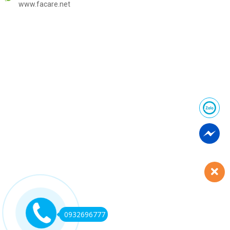
www.facare.net
0932696777