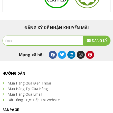
ĐĂNG KÝ ĐỂ NHẬN KHUYẾN MÃI
Email
ĐĂNG KÝ
Alternative:
F
T
L
I
P
Mạng xã hội
a
w
i
n
i
c
i
n
s
n
e
t
k
t
t
b
t
e
a
e
o
e
d
g
r
HƯỚNG DẪN
o
r
i
r
e
k
n
a
s
Mua Hàng Qua Điện Thoại
m
t
Mua Hàng Tại Cửa Hàng
Mua Hàng Qua Email
Đặt Hàng Trực Tiếp Tại Website
FANPAGE