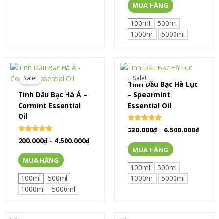
MUA HÀNG
100ml
500ml
1000ml
5000ml
Sale!
Sale!
Tinh Dầu Bạc Hà Lục
Tinh Dầu Bạc Hà Á –
– Spearmint
Cormint Essential
Essential Oil
Oil
Rated
230.000
₫
-
6.500.000
₫
0
Rated
200.000
₫
-
4.500.000
₫
out of 5
0
MUA HÀNG
out of 5
MUA HÀNG
100ml
500ml
100ml
500ml
1000ml
5000ml
1000ml
5000ml