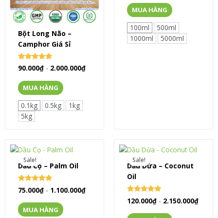
out of 5
MUA HÀNG
100ml
500ml
Bột Long Não –
1000ml
5000ml
Camphor Giá Sỉ
Rated
90.000
₫
-
2.000.000
₫
5.00
out of 5
MUA HÀNG
0.1kg
0.5kg
1kg
5kg
Sale!
Sale!
Dầu Cọ – Palm Oil
Dầu Dừa – Coconut
Oil
Rated
75.000
₫
-
1.100.000
₫
0
Rated
120.000
₫
-
2.150.000
₫
out of 5
0
MUA HÀNG
out of 5