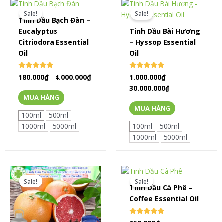
Sale!
Sale!
Tinh Dầu Bạch Đàn –
Eucalyptus
Tinh Dầu Bài Hương
Citriodora Essential
– Hyssop Essential
Oil
Oil
Rated
Rated
180.000
₫
-
4.000.000
₫
1.000.000
₫
-
0
0
30.000.000
₫
out of 5
out of 5
MUA HÀNG
MUA HÀNG
100ml
500ml
1000ml
5000ml
100ml
500ml
1000ml
5000ml
Sale!
Sale!
Tinh Dầu Cà Phê –
Coffee Essential Oil
Rated