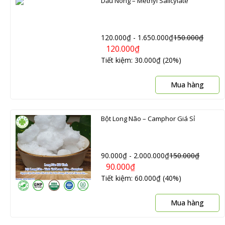
Dầu Nóng – Methyl Salicylate
120.000
₫
-
1.650.000
₫
150.000
₫
120.000
₫
Tiết kiệm: 30.000₫ (20%)
Mua hàng
Bột Long Não – Camphor Giá Sỉ
90.000
₫
-
2.000.000
₫
150.000
₫
90.000
₫
Tiết kiệm: 60.000₫ (40%)
Mua hàng