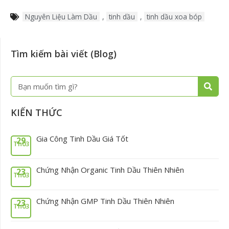
Nguyên Liệu Làm Dầu
,
tinh dầu
,
tinh dầu xoa bóp
Tìm kiếm bài viết (Blog)
Tìm
Tìm
kiếm
kiếm
KIẾN THỨC
Gia Công Tinh Dầu Giá Tốt
29
Th03
Chứng Nhận Organic Tinh Dầu Thiên Nhiên
23
Th03
Chứng Nhận GMP Tinh Dầu Thiên Nhiên
23
Th03