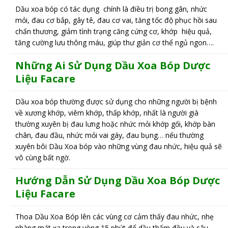
Dầu xoa bóp có tác dụng chính là điều trị bong gân, nhức
mỏi, đau cơ bắp, gây tê, đau cơ vai, tăng tốc độ phục hồi sau
chấn thương, giảm tình trạng căng cứng cơ, khớp hiệu quả,
tăng cường lưu thông máu, giúp thư giản cơ thể ngủ ngon….
Những Ai Sử Dụng Dầu Xoa Bóp Dược
Liệu
Facare
Dầu xoa bóp thường được sử dụng cho những người bị bệnh
về xương khớp, viêm khớp, thấp khớp, nhất là người già
thường xuyên bị đau lưng hoặc nhức mỏi khớp gối, khớp bàn
chân, đau đầu, nhức mỏi vai gáy, đau bụng… nếu thường
xuyên bôi Dầu Xoa bóp vào những vùng đau nhức, hiệu quả sẽ
vô cùng bất ngờ.
Hướng Dẫn Sử Dụng
Dầu Xoa Bóp
Dược
Liệu
Facare
Thoa Dầu Xoa Bóp lên các vùng cơ cảm thấy đau nhức, nhẹ
nhàng mát xa trong vòng 15 phút để dầu thấm đều và sâu