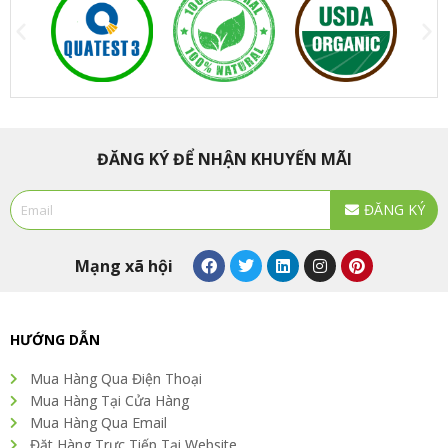
ĐĂNG KÝ ĐỂ NHẬN KHUYẾN MÃI
Email
ĐĂNG KÝ
Alternative:
F
T
L
I
P
Mạng xã hội
a
w
i
n
i
c
i
n
s
n
e
t
k
t
t
b
t
e
a
e
o
e
d
g
r
HƯỚNG DẪN
o
r
i
r
e
k
n
a
s
Mua Hàng Qua Điện Thoại
m
t
Mua Hàng Tại Cửa Hàng
Mua Hàng Qua Email
Đặt Hàng Trực Tiếp Tại Website