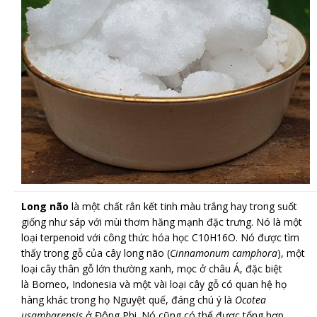
Long não
là một chất rắn kết tinh màu trắng hay trong suốt
giống như sáp với mùi thơm hăng mạnh đặc trưng. Nó là một
loại terpenoid với công thức hóa học C10H16O. Nó được tìm
thấy trong gỗ của cây long não (
Cinnamonum camphora
), một
loại cây thân gỗ lớn thường xanh, mọc ở châu Á, đặc biệt
là Borneo, Indonesia và một vài loại cây gỗ có quan hệ họ
hàng khác trong họ Nguyệt quế, đáng chú ý là
Ocotea
usambarensis
ở Đông Phi. Nó cũng có thể được tổng hợp