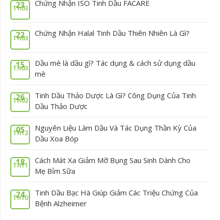
Chứng Nhận ISO Tinh Dầu FACARE
23
Th03
Chứng Nhận Halal Tinh Dầu Thiên Nhiên Là Gì?
22
Th03
Dầu mè là dầu gì? Tác dụng & cách sử dụng dầu
15
Th03
mè
Tinh Dầu Thảo Dược Là Gì? Công Dụng Của Tinh
26
Th02
Dầu Thảo Dược
Nguyên Liệu Làm Dầu Và Tác Dụng Thần Kỳ Của
05
Th12
Dầu Xoa Bóp
Cách Mát Xa Giảm Mỡ Bụng Sau Sinh Dành Cho
18
Th11
Mẹ Bỉm Sữa
Tinh Dầu Bạc Hà Giúp Giảm Các Triệu Chứng Của
24
Th10
Bệnh Alzheimer