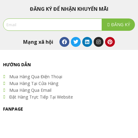
ĐĂNG KÝ ĐỂ NHẬN KHUYẾN MÃI
Email
ĐĂNG KÝ
Alternative:
F
T
L
I
P
Mạng xã hội
a
w
i
n
i
c
i
n
s
n
e
t
k
t
t
b
t
e
a
e
o
e
d
g
r
HƯỚNG DẪN
o
r
i
r
e
k
n
a
s
Mua Hàng Qua Điện Thoại
m
t
Mua Hàng Tại Cửa Hàng
Mua Hàng Qua Email
Đặt Hàng Trực Tiếp Tại Website
FANPAGE