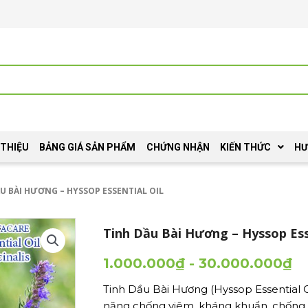
 THIỆU
BẢNG GIÁ SẢN PHẨM
CHỨNG NHẬN
KIẾN THỨC
HƯ
ẦU BÀI HƯƠNG – HYSSOP ESSENTIAL OIL
Tinh Dầu Bài Hương – Hyssop Ess
1.000.000
₫
-
30.000.000
₫
Tinh Dầu Bài Hương (Hyssop Essential O
năng chống viêm, kháng khuẩn, chống o