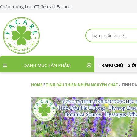
Skip
Chào mừng bạn đã đến với Facare !
to
content
Search
...
DANH MỤC SẢN PHẨM
TRANG CHỦ
GIỚI
HOME
/
TINH DẦU THIÊN NHIÊN NGUYÊN CHẤT
/ TINH D