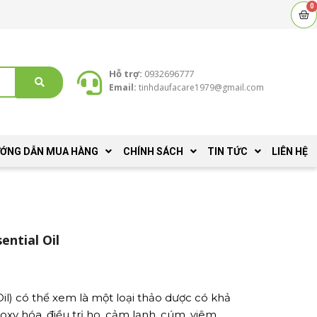
0
C
Hỗ trợ:
0932696777
Email:
tinhdaufacare1979@gmail.com
ỚNG DẪN MUA HÀNG
CHÍNH SÁCH
TIN TỨC
LIÊN HỆ
ential Oil
il) có thể xem là một loại thảo dược có khả
xy hóa, điều trị ho, cảm lạnh, cúm, viêm