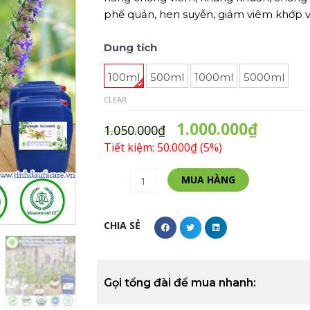
phế quản, hen suyễn, giảm viêm khớp v
Tinh
Dung tích
Dầu
100ml
500ml
1000ml
5000ml
Bài
Hương
CLEAR
-
1.000.000
₫
Hyssop
1.050.000
₫
Essential
Tiết kiệm: 50.000₫ (5%)
Oil
Alternative:
quantity
MUA HÀNG
CHIA SẺ
Gọi tổng đài để mua nhanh: