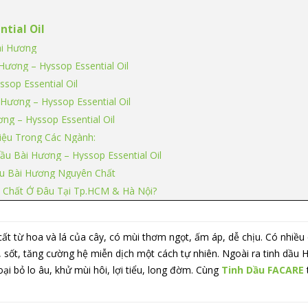
ntial Oil
ài Hương
Hương – Hyssop Essential Oil
sop Essential Oil
Hương – Hyssop Essential Oil
ng – Hyssop Essential Oil
iệu Trong Các Ngành:
u Bài Hương – Hyssop Essential Oil
ầu Bài Hương Nguyên Chất
 Chất Ở Đâu Tại Tp.HCM & Hà Nội?
ất từ hoa và lá của cây, có mùi thơm ngọt, ấm áp, dễ chịu. Có nhiề
ho, sốt, tăng cường hệ miễn dịch một cách tự nhiên. Ngoài ra tinh d
oại bỏ lo âu, khử mùi hôi, lợi tiểu, long đờm. Cùng
Tinh Dầu FACARE