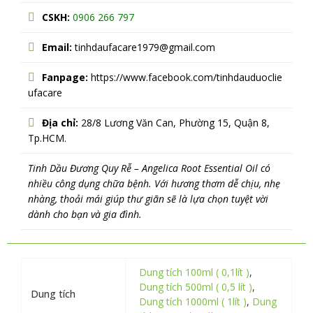
CSKH:
0906 266 797
Email:
tinhdaufacare1979@gmail.com
Fanpage:
https://www.facebook.com/tinhdauduoclie
ufacare
Địa chỉ:
28/8 Lương Văn Can, Phường 15, Quận 8,
Tp.HCM.
Tinh Dầu Đương Quy Rễ – Angelica Root Essential Oil có
nhiều công dụng chữa bệnh. Với hương thơm dễ chịu, nhẹ
nhàng, thoải mái giúp thư giãn sẽ là lựa chọn tuyệt vời
dành cho bạn và gia đình.
Dung tích 100ml ( 0,1lít )
,
Dung tích 500ml ( 0,5 lít )
,
Dung tích
Dung tích 1000ml ( 1lít )
,
Dung