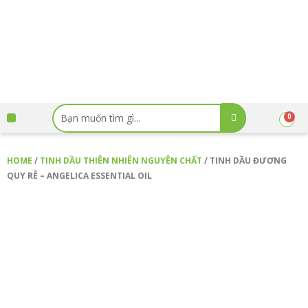
Skip
to
content
Search
Menu
0
Cart
...
TRANG CHỦ
GIỚI THIỆU
BẢNG GIÁ SẢN PHẨM
CHỨNG NHẬN
KIẾN THỨC
HƯỚNG DẪN MUA HÀNG
CHÍNH SÁCH
TIN TỨC
HOME
/
TINH DẦU THIÊN NHIÊN NGUYÊN CHẤT
/ TINH DẦU ĐƯƠNG
QUY RỄ – ANGELICA ESSENTIAL OIL