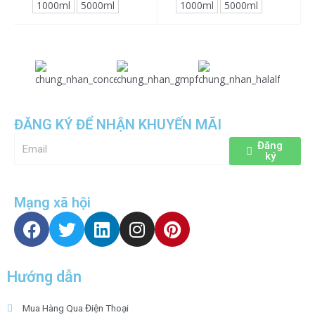
1000ml
5000ml
1000ml
5000ml
ĐĂNG KÝ ĐỂ NHẬN KHUYẾN MÃI
Email
Đăng
ký
Mạng xã hội
F
T
L
I
P
a
w
i
n
i
c
i
n
s
n
e
t
k
t
t
Hướng dẫn
b
t
e
a
e
o
e
d
g
r
Mua Hàng Qua Điện Thoại