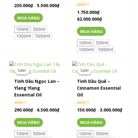
Rated
230.000
₫
-
5.500.000
₫
0
Rated
1.750.000
₫
-
out of 5
0
MUA HÀNG
62.000.000
₫
out of 5
100ml
500ml
MUA HÀNG
1000ml
5000ml
100ml
500ml
1000ml
5000ml
Sale!
Sale!
Sale!
Sale!
Tinh Dầu Ngọc Lan –
Tinh Dầu Quế –
Ylang Ylang
Cinnamon Essential
Essential Oil
Oil
Rated
Rated
290.000
₫
-
6.500.000
₫
150.000
₫
-
3.000.000
₫
5.00
0
out of 5
out of 5
MUA HÀNG
MUA HÀNG
100ml
500ml
100ml
500ml