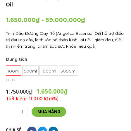
Oil
1.650.000
₫
-
59.000.000
₫
Tinh Dầu Đương Quy Rễ (Angelica Essential Oil) hỗ trợ điều
trị đau dạ dày, là thuốc bổ thần kinh, lợi tiểu, giảm đau, điều
trị nhiễm trùng, chăm sóc sức khỏe hiệu quả.
Tinh
Dung tích
Dầu
Đương
100ml
500ml
1000ml
5000ml
Quy
CLEAR
Rễ
1.650.000
₫
-
1.750.000
₫
Angelica
Tiết kiệm: 100.000₫ (6%)
Essential
Oil
MUA HÀNG
quantity
CHIA SẺ