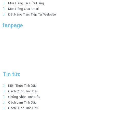
o
r
i
r
e
Mua Hàng Tại Cửa Hàng
k
n
a
s
Mua Hàng Qua Email
m
t
Đặt Hàng Trực Tiếp Tại Website
fanpage
Tin tức
Kiến Thức Tinh Dầu
Cách Chọn Tinh Dầu
Chứng Nhận Tinh Dầu
Cách Làm Tinh Dầu
Cách Dùng Tinh Dầu