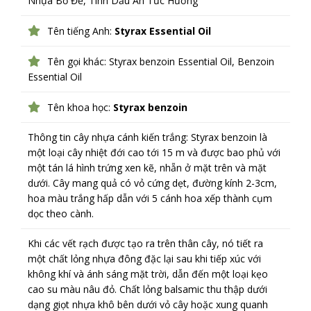
Nhựa Bồ Đề, Tinh Dầu An Tức Hương
Tên tiếng Anh:
Styrax Essential Oil
Tên gọi khác: Styrax benzoin Essential Oil, Benzoin
Essential Oil
Tên khoa học:
Styrax benzoin
Thông tin cây nhựa cánh kiến trắng: Styrax benzoin là
một loại cây nhiệt đới cao tới 15 m và được bao phủ với
một tán lá hình trứng xen kẽ, nhẵn ở mặt trên và mặt
dưới. Cây mang quả có vỏ cứng dẹt, đường kính 2-3cm,
hoa màu trắng hấp dẫn với 5 cánh hoa xếp thành cụm
dọc theo cành.
Khi các vết rạch được tạo ra trên thân cây, nó tiết ra
một chất lỏng nhựa đông đặc lại sau khi tiếp xúc với
không khí và ánh sáng mặt trời, dẫn đến một loại kẹo
cao su màu nâu đỏ. Chất lỏng balsamic thu thập dưới
dạng giọt nhựa khô bên dưới vỏ cây hoặc xung quanh