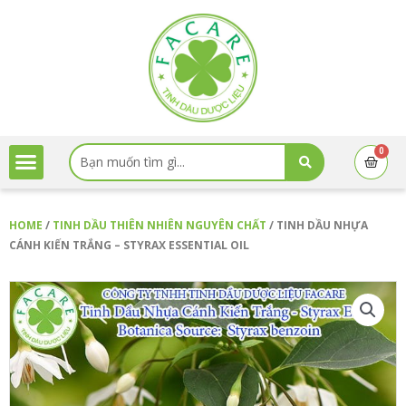
Skip
to
content
Menu
Search
0
Cart
...
HOME
/
TINH DẦU THIÊN NHIÊN NGUYÊN CHẤT
/ TINH DẦU NHỰA
CÁNH KIẾN TRẮNG – STYRAX ESSENTIAL OIL