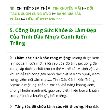
CHI TIẾT XEM THÊM:
TIN KHUYẾN MÃI
I⇒
ĐỐI
TÁC NGUỒN CUNG ỨNG
I⇒
BẢNG GIÁ SẢN
PHẨM
I⇒
LIÊN HỆ 0932 696 777
5. Công Dụng Sức Khỏe & Làm Đẹp
Của
Tinh Dầu Nhựa Cánh Kiến
Trắng
Chăm sóc sức khỏe răng miệng:
Miệng được xem
là một cánh cửa mở, là lối vào của đồ ăn thức uống để
cung cấp dưỡng chất cho cơ thể vì thế các vi sinh vật, vi
khuẩn dễ tấn công gây bệnh đặc biệt là viêm nướu, viêm
họng, viêm nội tâm mạc,… Tinh Dầu Cánh Kiến Trắng
Styrax là một loại thảo dược có khả năng kháng viêm,
chống khuẩn mạnh mẽ, giúp tiêu diệt nhiều loại vi khuẩn
trong đó có vi khuẩn gây hôi miệng.
Tăng tốc độ chữa lành các vết thương:
Nhờ đặc