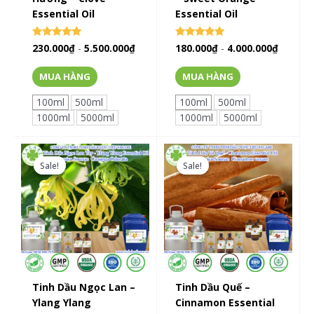
Essential Oil
Essential Oil
Rated
Rated
230.000
₫
-
5.500.000
₫
180.000
₫
-
4.000.000
₫
0
0
out of 5
out of 5
MUA HÀNG
MUA HÀNG
100ml
500ml
100ml
500ml
1000ml
5000ml
1000ml
5000ml
Sale!
Sale!
Sale!
Sale!
Tinh Dầu Ngọc Lan –
Tinh Dầu Quế –
Ylang Ylang
Cinnamon Essential