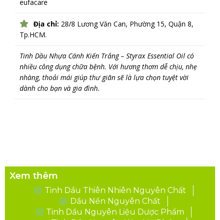
eufacare
Địa chỉ:
28/8 Lương Văn Can, Phường 15, Quận 8,
Tp.HCM.
Tinh Dầu Nhựa Cánh Kiến Trắng – Styrax Essential Oil
có
nhiều công dụng chữa bệnh. Với hương thơm dễ chịu, nhẹ
nhàng, thoải mái giúp thư giãn sẽ là lựa chọn tuyệt vời
dành cho bạn và gia đình.
Xem thêm
Tinh Dầu Thiên Nhiên Nguyên Chất
Dầu Nền Nguyên Chất
Tinh Dầu Nguyên Liệu Dược Phẩm