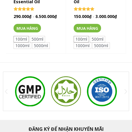
Essential Oil
Oil
Rated
Rated
290.000
₫
-
6.500.000
₫
150.000
₫
-
3.000.000
₫
5.00
0
out of 5
out of 5
MUA HÀNG
MUA HÀNG
100ml
500ml
100ml
500ml
1000ml
5000ml
1000ml
5000ml
ĐĂNG KÝ ĐỂ NHẬN KHUYẾN MÃI