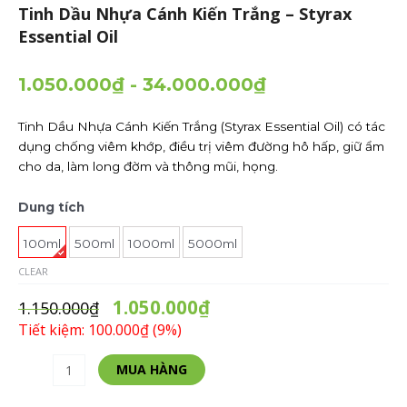
Tinh Dầu Nhựa Cánh Kiến Trắng – Styrax
Essential Oil
1.050.000
₫
-
34.000.000
₫
Tinh Dầu Nhựa Cánh Kiến Trắng (Styrax Essential Oil) có tác
dụng chống viêm khớp, điều trị viêm đường hô hấp, giữ ẩm
cho da, làm long đờm và thông mũi, họng.
Tinh
Dung tích
Dầu
Nhựa
100ml
500ml
1000ml
5000ml
Cánh
CLEAR
Kiến
1.050.000
₫
Trắng
1.150.000
₫
-
Tiết kiệm: 100.000₫ (9%)
Styrax
Essential
Alternative:
MUA HÀNG
Oil
quantity