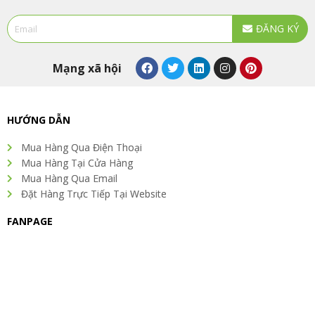
Email
ĐĂNG KÝ
Alternative:
F
T
L
I
P
Mạng xã hội
a
w
i
n
i
c
i
n
s
n
e
t
k
t
t
b
t
e
a
e
o
e
d
g
r
HƯỚNG DẪN
o
r
i
r
e
k
n
a
s
Mua Hàng Qua Điện Thoại
m
t
Mua Hàng Tại Cửa Hàng
Mua Hàng Qua Email
Đặt Hàng Trực Tiếp Tại Website
FANPAGE