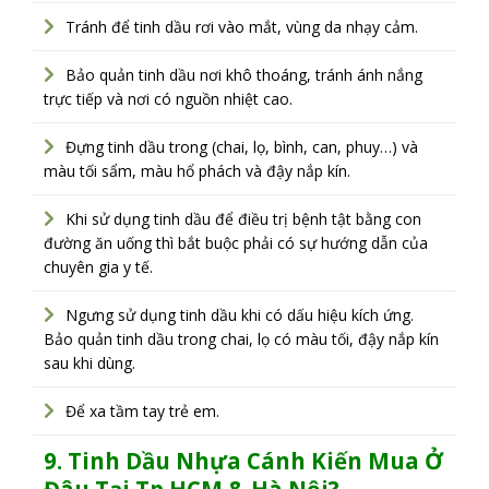
Tránh để tinh dầu rơi vào mắt, vùng da nhạy cảm.
Bảo quản tinh dầu nơi khô thoáng, tránh ánh nắng
trực tiếp và nơi có nguồn nhiệt cao.
Đựng tinh dầu trong (chai, lọ, bình, can, phuy…) và
màu tối sẩm, màu hổ phách và đậy nắp kín.
Khi sử dụng tinh dầu để điều trị bệnh tật bằng con
đường ăn uống thì bắt buộc phải có sự hướng dẫn của
chuyên gia y tế.
Ngưng sử dụng tinh dầu khi có dấu hiệu kích ứng.
Bảo quản tinh dầu trong chai, lọ có màu tối, đậy nắp kín
sau khi dùng.
Để xa tầm tay trẻ em.
9. T
inh Dầu Nhựa Cánh Kiến M
ua Ở
Đâu Tại Tp.HCM & Hà Nội?