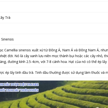
Cây Trà
 Sinensis
ọc Camellia sinensis xuất xứ từ Đông Á, Nam Á và Đông Nam Á, nhưn
n nhiệt đới. Nó là cây xanh lưu niên mọc thành bụi hoặc các cây nhỏ, 
vàng, đường kính 2.5-4cm, với 7-8 cánh hoa. Hạt của nó có thể ép lấy
được ép lấy tinh dầu trà. Tinh dầu thường được sử dụng làm thuốc và