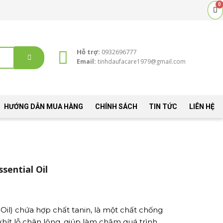
0
C
Hỗ trợ:
0932696777
Email:
tinhdaufacare1979@gmail.com
HƯỚNG DẪN MUA HÀNG
CHÍNH SÁCH
TIN TỨC
LIÊN HỆ
sential Oil
Oil) chứa hợp chất tanin, là một chất chống
hít lỗ chân lông, giúp làm chậm quá trình