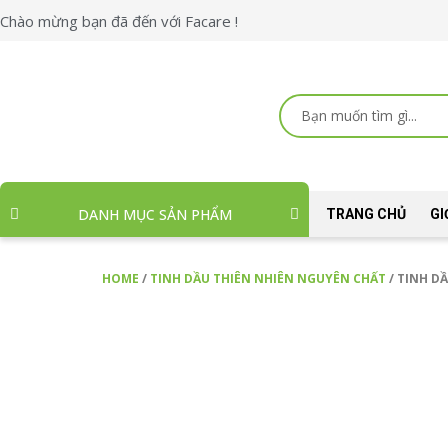
Skip
Chào mừng bạn đã đến với Facare !
to
content
Search
...
DANH MỤC SẢN PHẨM
TRANG CHỦ
GI
HOME
/
TINH DẦU THIÊN NHIÊN NGUYÊN CHẤT
/ TINH DẦ