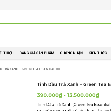
ỚI THIỆU
BẢNG GIÁ SẢN PHẨM
CHỨNG NHẬN
KIẾN THỨC
U TRÀ XANH – GREEN TEA ESSENTIAL OIL
Tinh Dầu Trà Xanh – Green Tea Es
390.000
₫
-
13.500.000
₫
Tinh Dầu Trà Xanh (Green Tea Essential 
oxy hóa mạnh mẽ, có tác dụng làm se k