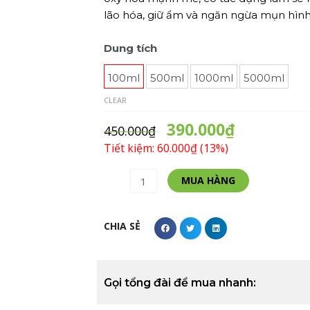
lão hóa, giữ ẩm và ngăn ngừa mụn hình
Tinh
Dung tích
Dầu
100ml
500ml
1000ml
5000ml
Trà
Xanh
CLEAR
-
390.000
₫
Green
450.000
₫
Tea
Tiết kiệm: 60.000₫ (13%)
Essential
Alternative:
Oil
MUA HÀNG
quantity
CHIA SẺ
Gọi tổng đài để mua nhanh: