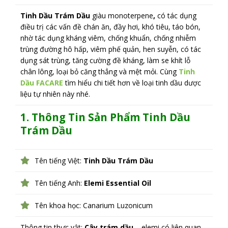
Tinh Dầu Trám Dầu
giàu monoterpene
,
có tác dụng
điều trị các vấn đề chán ăn, đầy hơi, khó tiêu, táo bón,
nhờ tác dụng kháng viêm, chống khuẩn, chống nhiễm
trùng đường hô hấp, viêm phế quản, hen suyễn, có tác
dụng sát trùng, tăng cường đề kháng, làm se khít lỗ
chân lông, loại bỏ căng thẳng và mệt mỏi. Cùng
Tinh
Dầu FACARE
tìm hiểu chi tiết hơn về loại tinh dầu dược
liệu tự nhiên này nhé.
1. Thông Tin Sản Phẩm Tinh Dầu
Trám Dầu
Tên tiếng Việt:
Tinh Dầu Trám Dầu
Tên tiếng Anh:
Elemi Essential Oil
Tên khoa học: Canarium Luzonicum
Thông tin thực vật:
Cây trám dầu
– elemi có liên quan