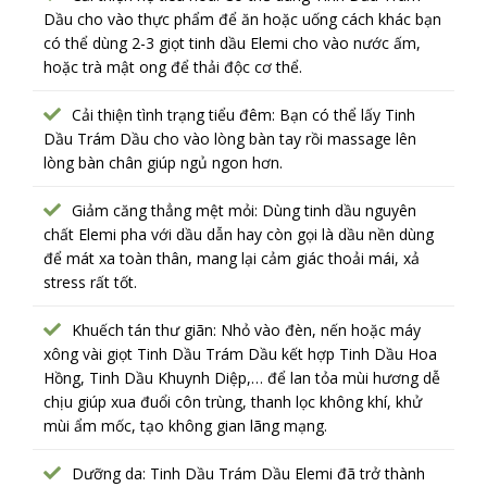
Dầu cho vào thực phẩm để ăn hoặc uống cách khác bạn
có thể dùng 2-3 giọt tinh dầu Elemi cho vào nước ấm,
hoặc trà mật ong để thải độc cơ thể.
Cải thiện tình trạng tiểu đêm: Bạn có thể lấy Tinh
Dầu Trám Dầu cho vào lòng bàn tay rồi massage lên
lòng bàn chân giúp ngủ ngon hơn.
Giảm căng thẳng mệt mỏi: Dùng tinh dầu nguyên
chất Elemi pha với dầu dẫn hay còn gọi là dầu nền dùng
để mát xa toàn thân, mang lại cảm giác thoải mái, xả
stress rất tốt.
Khuếch tán thư giãn: Nhỏ vào đèn, nến hoặc máy
xông vài giọt Tinh Dầu Trám Dầu kết hợp Tinh Dầu Hoa
Hồng, Tinh Dầu Khuynh Diệp,… để lan tỏa mùi hương dễ
chịu giúp xua đuổi côn trùng, thanh lọc không khí, khử
mùi ẩm mốc, tạo không gian lãng mạng.
Dưỡng da: Tinh Dầu Trám Dầu Elemi đã trở thành