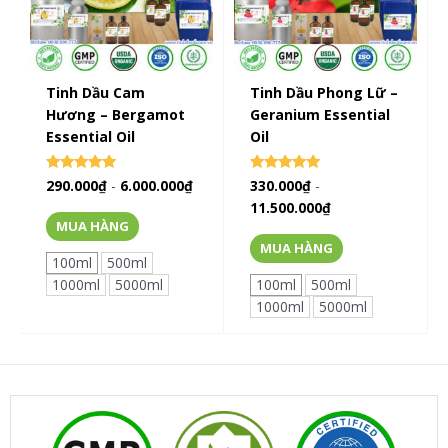
Tinh Dầu Cam
Tinh Dầu Phong Lữ –
Hương – Bergamot
Geranium Essential
Essential Oil
Oil
Rated
Rated
290.000
₫
-
6.000.000
₫
330.000
₫
-
0
0
11.500.000
₫
out of 5
out of 5
MUA HÀNG
MUA HÀNG
100ml
500ml
1000ml
5000ml
100ml
500ml
1000ml
5000ml