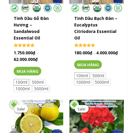
Tinh Dầu Gỗ Đàn
Tinh Dầu Bạch Đàn –
Hương –
Eucalyptus
Sandalwood
Citriodora Essential
Essential Oil
Oil
Rated
Rated
1.750.000
₫
-
180.000
₫
-
4.000.000
₫
0
0
62.000.000
₫
out of 5
out of 5
MUA HÀNG
MUA HÀNG
100ml
500ml
100ml
500ml
1000ml
5000ml
1000ml
5000ml
Sale!
Sale!
Sale!
Sale!