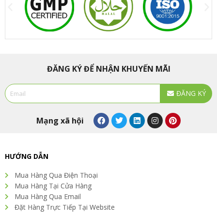
ĐĂNG KÝ ĐỂ NHẬN KHUYẾN MÃI
Email
ĐĂNG KÝ
Alternative:
F
T
L
I
P
Mạng xã hội
a
w
i
n
i
c
i
n
s
n
e
t
k
t
t
b
t
e
a
e
o
e
d
g
r
HƯỚNG DẪN
o
r
i
r
e
k
n
a
s
Mua Hàng Qua Điện Thoại
m
t
Mua Hàng Tại Cửa Hàng
Mua Hàng Qua Email
Đặt Hàng Trực Tiếp Tại Website