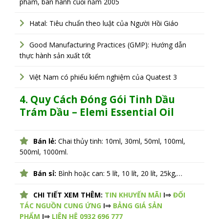
phẩm, ban hành cuối năm 2005
Hatal: Tiêu chuẩn theo luật của Người Hồi Giáo
Good Manufacturing Practices (GMP): Hướng dẫn
thực hành sản xuất tốt
Việt Nam có phiếu kiểm nghiệm của Quatest 3
4. Quy Cách Đóng Gói
Tinh Dầu
Trám Dầu – Elemi
Essential Oil
Bán lẻ:
Chai thủy tinh: 10ml, 30ml, 50ml, 100ml,
500ml, 1000ml.
Bán sỉ:
Bình hoặc can: 5 lít, 10 lít, 20 lít, 25kg,…
CHI TIẾT XEM THÊM:
TIN KHUYẾN MÃI
I⇒
ĐỐI
TÁC NGUỒN CUNG ỨNG
I⇒
BẢNG GIÁ SẢN
PHẨM
I⇒
LIÊN HỆ 0932 696 777