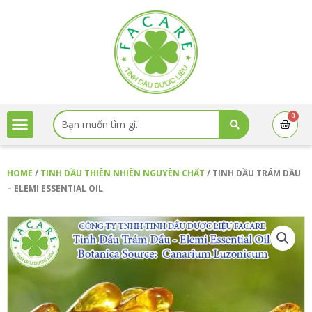
Skip
to
content
Menu
Search
0
Cart
...
HOME
/
TINH DẦU THIÊN NHIÊN NGUYÊN CHẤT
/ TINH DẦU TRÁM DẦU
– ELEMI ESSENTIAL OIL