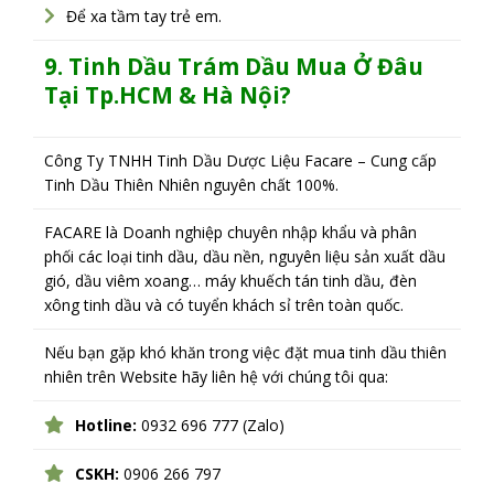
Để xa tầm tay trẻ em.
9. T
inh Dầu T
rám Dầu M
ua Ở
Đâu
Tại Tp.HCM & Hà Nội?
Công Ty TNHH Tinh Dầu Dược Liệu Facare – Cung cấp
Tinh Dầu Thiên Nhiên nguyên chất 100%.
FACARE là Doanh nghiệp chuyên nhập khẩu và phân
phối các loại tinh dầu, dầu nền, nguyên liệu sản xuất dầu
gió, dầu viêm xoang… máy khuếch tán tinh dầu, đèn
xông tinh dầu và có tuyển khách sỉ trên toàn quốc.
Nếu bạn gặp khó khăn trong việc đặt mua tinh dầu thiên
nhiên trên Website hãy liên hệ với chúng tôi qua:
Hotline:
0932 696 777 (Zalo)
CSKH:
0906 266 797