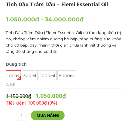
Tinh Dầu Trám Dầu – Elemi Essential Oil
1.050.000
₫
-
34.000.000
₫
Tinh Dầu Trám Dầu (Elemi Essential Oil) có tác dụng điều trị
ho, chống viêm nhiễm đường hô hấp, tăng cường sức khỏe
cho cơ bắp, đẩy nhanh thời gian chữa lành vết thương và
tăng đề kháng cho cơ thể.
Tinh
Dung tích
Dầu
Trám
100ml
500ml
1000ml
5000ml
Dầu
CLEAR
-
1.050.000
₫
Elemi
1.150.000
₫
Essential
Tiết kiệm: 100.000₫ (9%)
Oil
quantity
Alternative:
MUA HÀNG