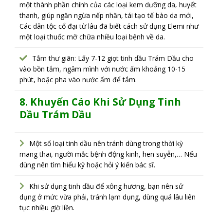
một thành phần chính của các loại kem dưỡng da, huyết
thanh, giúp ngăn ngừa nếp nhăn, tái tạo tế bào da mới,
Các dân tộc cổ đại từ lâu đã biết cách sử dụng Elemi như
một loại thuốc mỡ chữa nhiều loại bệnh về da.
Tắm thư giãn: Lấy 7-12 giọt tinh dầu Trám Dầu cho
vào bồn tắm, ngâm mình với nước ấm khoảng 10-15
phút, hoặc pha vào nước ấm để tắm.
8. Khuyến Cáo Khi Sử Dụng T
inh
Dầu Trám Dầu
Một số loại tinh dầu nên tránh dùng trong thời kỳ
mang thai, người mắc bệnh động kinh, hen suyễn,… Nếu
dùng nên tìm hiểu kỹ hoặc hỏi ý kiến bác sĩ.
Khi sử dụng tinh dầu để xông hương, bạn nên sử
dụng ở mức vừa phải, tránh lạm dụng, dùng quá lâu liên
tục nhiều giờ liền.