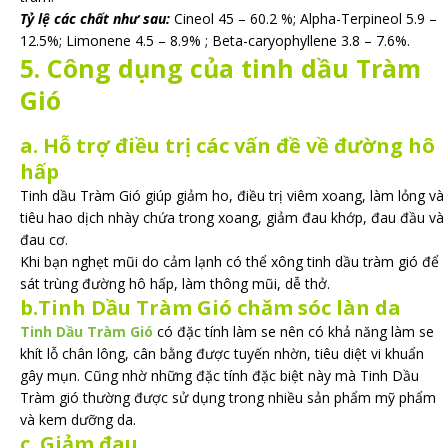
Tỷ lệ các chất như sau:
Cineol 45 – 60.2 %; Alpha-Terpineol 5.9 –
12.5%; Limonene 4.5 – 8.9% ; Beta-caryophyllene 3.8 – 7.6%.
5. Công dụng của tinh dầu Tràm
Gió
a. Hỗ trợ điều trị các vấn đề về đường hô
hấp
Tinh dầu Tràm Gió giúp giảm ho, điều trị viêm xoang, làm lỏng và
tiêu hao dịch nhày chứa trong xoang, giảm đau khớp, đau đầu và
đau cơ.
Khi bạn nghẹt mũi do cảm lạnh có thể xông tinh dầu tràm gió để
sát trùng đường hô hấp, làm thông mũi, dễ thở.
b.Tinh Dầu Tràm Gió chăm sóc làn da
Tinh Dầu Tràm Gió
có đặc tính làm se nên có khả năng làm se
khít lỗ chân lông, cân bằng được tuyến nhờn, tiêu diệt vi khuẩn
gây mụn. Cũng nhờ những đặc tính đặc biệt này mà Tinh Dầu
Tràm gió thường được sử dụng trong nhiều sản phẩm mỹ phẩm
và kem dưỡng da.
c. Giảm đau