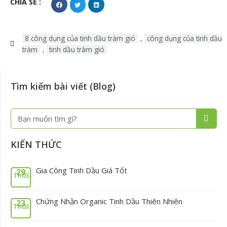
CHIA SẺ :
8 công dụng của tinh dầu tràm gió
,
công dụng của tinh dầu
tràm
,
tinh dầu tràm gió
Tìm kiếm bài viết (Blog)
Tìm
Tìm
kiếm
kiếm
KIẾN THỨC
Gia Công Tinh Dầu Giá Tốt
29
Th03
Chứng Nhận Organic Tinh Dầu Thiên Nhiên
23
Th03