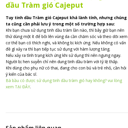
dầu Tràm gió Cajeput
Tuy tinh dầu Tràm gió Cajeput khá lành tính, nhưng chúng
ta cũng cần phải lưu ý trong một số trường hợp sau:
Khi bạn chưa sử dụng tinh dầu tràm lần nào, thì bây giờ bạn nên
thử dùng một ít để bôi lên vùng da cần chăm sóc và theo dõi xem
cơ thể bạn có thích nghi, và không bị kích ứng. Nếu không có vấn
đề gì xảy ra thì bạn tiếp tục sử dụng với hàm lượng tăng.
Nếu xảy ra tình trạng kích ứng khi sử dụng thì nên ngưng ngay.
Người bị hen suyễn chỉ nên dung tinh dầu tràm với tỷ lệ thấp.
Khi dùng cho phụ nữ có thai, đang cho con bú và trẻ nhỏ, cần hỏi
ý kiến của bác sĩ.
Bà bầu có được sử dụng tinh dầu tràm gió hay không? vui lòng
xem TẠI ĐÂY
.
Sản phẩm liên quan