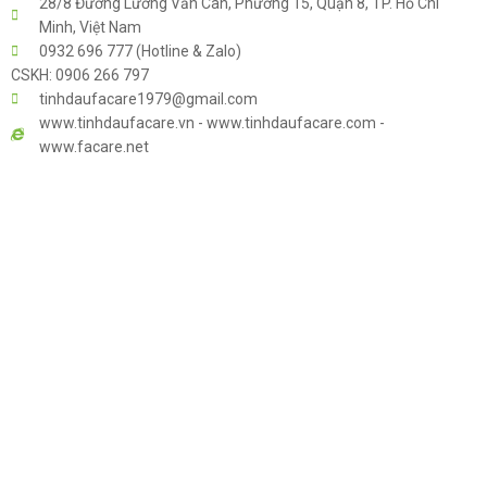
28/8 Đường Lương Văn Can, Phường 15, Quận 8, TP. Hồ Chí
Minh, Việt Nam
0932 696 777 (Hotline & Zalo)
CSKH: 0906 266 797
tinhdaufacare1979@gmail.com
www.tinhdaufacare.vn - www.tinhdaufacare.com -
www.facare.net