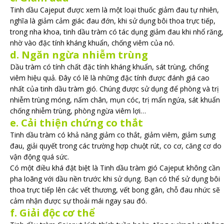
Tinh dầu Cajeput được xem là một loại thuốc giảm đau tự nhiên,
nghĩa là giảm cảm giác đau đớn, khi sử dụng bôi thoa trực tiếp,
trong nha khoa, tinh dầu tràm có tác dụng giảm đau khi nhổ răng,
nhờ vào đặc tính kháng khuẩn, chống viêm của nó.
d. Ngăn ngừa nhiễm trùng
Dầu tràm có tính chất đặc tính kháng khuẩn, sát trùng, chống
viêm hiệu quả. Đây có lẽ là những đặc tính được đánh giá cao
nhất của tinh dầu tràm gió. Chúng được sử dụng để phòng và trị
nhiễm trùng móng, nấm chân, mụn cóc, trị mẩn ngứa, sát khuẩn
chống nhiễm trùng, phòng ngừa viêm lợi…
e. Cải thiện chứng co thắt
Tinh dầu tràm có khả năng giảm co thắt, giảm viêm, giảm sưng
đau, giải quyết trong các trường hợp chuột rút, co cơ, căng cơ do
vận động quá sức.
Có một điều khá đặt biệt là Tinh dầu tràm gió Cajeput không cần
pha loãng với dầu nền trước khi sử dụng. Bạn có thể sử dụng bôi
thoa trực tiếp lên các vết thương, vết bong gân, chỗ đau nhức sẽ
cảm nhận được sự thoải mái ngay sau đó.
f. Giải độc cơ thể