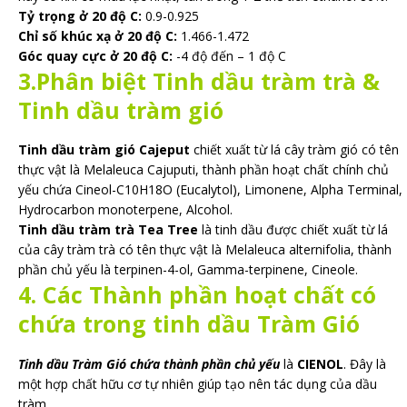
Tỷ trọng ở 20 độ C:
0.9-0.925
Chỉ số khúc xạ ở 20 độ C:
1.466-1.472
Góc quay cực ở 20 độ C:
-4 độ đến – 1 độ C
3.Phân biệt Tinh dầu tràm trà &
Tinh dầu tràm gió
Tinh dầu tràm gió Cajeput
chiết xuất từ lá cây tràm gió có tên
thực vật là Melaleuca Cajuputi, thành phần hoạt chất chính chủ
yếu chứa Cineol-C10H18O (Eucalytol), Limonene, Alpha Terminal,
Hydrocarbon monoterpene, Alcohol.
Tinh dầu tràm trà Tea Tree
là tinh dầu được chiết xuất từ lá
của cây tràm trà có tên thực vật là Melaleuca alternifolia, thành
phần chủ yếu là terpinen-4-ol, Gamma-terpinene, Cineole.
4. Các Thành phần hoạt chất có
chứa trong tinh dầu Tràm Gió
Tinh dầu Tràm Gió chứa thành phần chủ yếu
là
CIENOL
. Đây là
một hợp chất hữu cơ tự nhiên giúp tạo nên tác dụng của dầu
tràm.