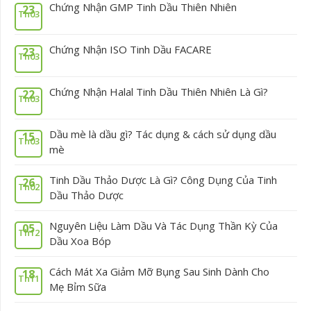
Chứng Nhận GMP Tinh Dầu Thiên Nhiên
23
Th03
Chứng Nhận ISO Tinh Dầu FACARE
23
Th03
Chứng Nhận Halal Tinh Dầu Thiên Nhiên Là Gì?
22
Th03
Dầu mè là dầu gì? Tác dụng & cách sử dụng dầu
15
Th03
mè
Tinh Dầu Thảo Dược Là Gì? Công Dụng Của Tinh
26
Th02
Dầu Thảo Dược
Nguyên Liệu Làm Dầu Và Tác Dụng Thần Kỳ Của
05
Th12
Dầu Xoa Bóp
Cách Mát Xa Giảm Mỡ Bụng Sau Sinh Dành Cho
18
Th11
Mẹ Bỉm Sữa