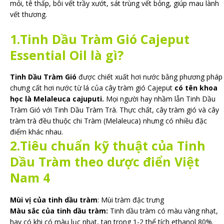
mỏi, tê thấp, bôi vết trầy xướt, sát trùng vết bỏng, giúp mau lành
vết thương.
1.Tinh Dầu Tràm Gió Cajeput
Essential Oil là gì?
Tinh Dầu Tràm Gió
được chiết xuất hơi nước bằng phương pháp
chưng cất hơi nước từ lá của cây tràm gió Cajeput
có tên khoa
học là Melaleuca cajuputi.
Mọi người hay nhầm lẫn Tinh Dầu
Tràm Gió với Tinh Dầu Tràm Trà. Thực chất, cây tràm gió và cây
tràm trà đều thuộc chi Tràm (Melaleuca) nhưng có nhiều đặc
điểm khác nhau.
2.Tiêu chuẩn kỹ thuật của Tinh
Dầu Tràm theo dược điển Việt
Nam 4
Mùi vị của tinh dầu tràm
: Mùi tràm đặc trưng
Màu sắc của tinh dầu tràm:
Tinh dầu tràm có màu vàng nhạt,
hay có khi có màu lục nhạt, tan trong 1-2 thể tích ethanol 80%.