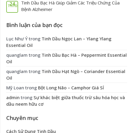
Tinh Dầu Bạc Hà Giúp Giảm Các Triệu Chứng Của
24
Th10
Bệnh Alzheimer
Bình luận của bạn đọc
Lục Như Ý
trong
Tinh Dầu Ngọc Lan – Ylang Ylang
Essential Oil
quanglam
trong
Tinh Dầu Bạc Hà – Peppermint Essential
Oil
quanglam
trong
Tinh Dầu Hạt Ngò – Coriander Essential
Oil
Mỹ Loan
trong
Bột Long Não – Camphor Giá Sỉ
admin
trong
Sự khác biệt giữa thuốc trừ sâu hóa học và
dầu neem hữu cơ
Chuyên mục
Cách Sử Dụng Tinh Dầu