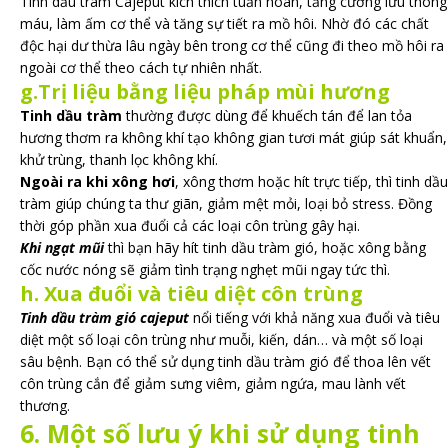
Tinh dầu tràm Cajeput kích thích tuần hoàn, tăng cường lưu thông
máu, làm ấm cơ thể và tăng sự tiết ra mồ hôi. Nhờ đó các chất
độc hại dư thừa lâu ngày bên trong cơ thể cũng đi theo mồ hôi ra
ngoài cơ thể theo cách tự nhiên nhất.
g.Trị liệu bằng liệu pháp mùi hương
Tinh dầu tràm
thường được dùng để khuếch tán để lan tỏa
hương thơm ra không khí tạo không gian tươi mát giúp sát khuẩn,
khử trùng, thanh lọc không khí.
Ngoài ra khi xông hơi
, xông thơm hoặc hít trực tiếp, thì tinh dầu
tràm giúp chúng ta thư giãn, giảm mệt mỏi, loại bỏ stress. Đồng
thời góp phần xua đuổi cả các loại côn trùng gây hại.
Khi ngạt mũi
thì bạn hãy hít tinh dầu tràm gió, hoặc xông bằng
cốc nước nóng sẽ giảm tình trạng nghẹt mũi ngay tức thì.
h. Xua đuổi và tiêu diệt côn trùng
Tinh dầu tràm gió cajeput
nổi tiếng với khả năng xua đuổi và tiêu
diệt một số loại côn trùng như muỗi, kiến, dán… và một số loại
sâu bệnh. Bạn có thể sử dụng tinh dầu tràm gió để thoa lên vết
côn trùng cắn để giảm sưng viêm, giảm ngứa, mau lành vết
thương.
6. Một số lưu ý khi sử dụng tinh