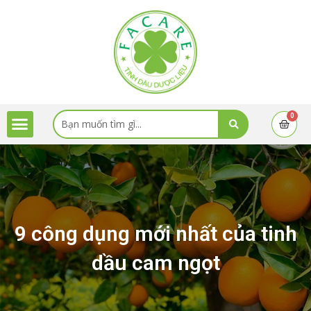
Skip
to
content
Menu
Search
0
Cart
...
9 công dụng mới nhất của tinh
dầu cam ngọt