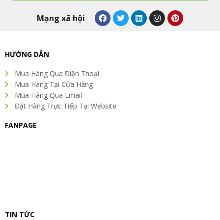
Alternative:
F
T
L
I
P
Mạng xã hội
a
w
i
n
i
c
i
n
s
n
e
t
k
t
t
b
t
e
a
e
o
e
d
g
r
HƯỚNG DẪN
o
r
i
r
e
k
n
a
s
Mua Hàng Qua Điện Thoại
m
t
Mua Hàng Tại Cửa Hàng
Mua Hàng Qua Email
Đặt Hàng Trực Tiếp Tại Website
FANPAGE
TIN TỨC