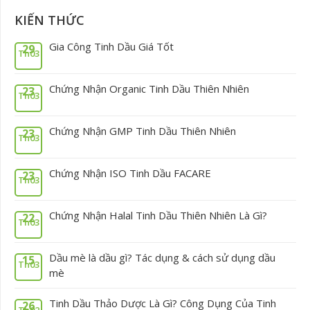
KIẾN THỨC
Gia Công Tinh Dầu Giá Tốt
29
Th03
Chứng Nhận Organic Tinh Dầu Thiên Nhiên
23
Th03
Chứng Nhận GMP Tinh Dầu Thiên Nhiên
23
Th03
Chứng Nhận ISO Tinh Dầu FACARE
23
Th03
Chứng Nhận Halal Tinh Dầu Thiên Nhiên Là Gì?
22
Th03
Dầu mè là dầu gì? Tác dụng & cách sử dụng dầu
15
Th03
mè
Tinh Dầu Thảo Dược Là Gì? Công Dụng Của Tinh
26