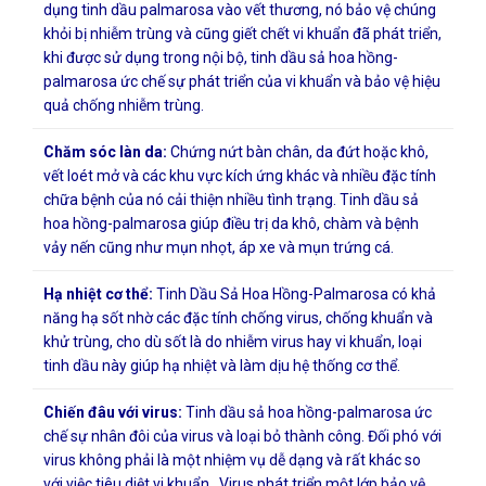
dụng tinh dầu palmarosa vào vết thương, nó bảo vệ chúng
khỏi bị nhiễm trùng và cũng giết chết vi khuẩn đã phát triển,
khi được sử dụng trong nội bộ, tinh dầu sả hoa hồng-
palmarosa ức chế sự phát triển của vi khuẩn và bảo vệ hiệu
quả chống nhiễm trùng.
Chăm sóc làn da:
Chứng nứt bàn chân, da đứt hoặc khô,
vết loét mở và các khu vực kích ứng khác và nhiều đặc tính
chữa bệnh của nó cải thiện nhiều tình trạng. Tinh dầu sả
hoa hồng-palmarosa giúp điều trị da khô, chàm và bệnh
vảy nến cũng như mụn nhọt, áp xe và mụn trứng cá.
Hạ nhiệt cơ thể:
Tinh Dầu Sả Hoa Hồng-Palmarosa có khả
năng hạ sốt nhờ các đặc tính chống virus, chống khuẩn và
khử trùng, cho dù sốt là do nhiễm virus hay vi khuẩn, loại
tinh dầu này giúp hạ nhiệt và làm dịu hệ thống cơ thể.
Chiến đâu với virus:
Tinh dầu sả hoa hồng-palmarosa ức
chế sự nhân đôi của virus và loại bỏ thành công. Đối phó với
virus không phải là một nhiệm vụ dễ dạng và rất khác so
với việc tiêu diệt vi khuẩn. Virus phát triển một lớp bảo vệ