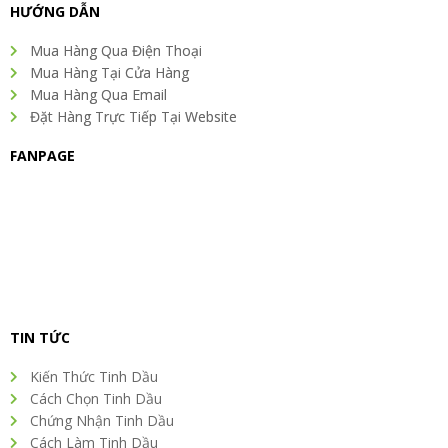
o
e
d
g
r
HƯỚNG DẪN
o
r
i
r
e
k
n
a
s
Mua Hàng Qua Điện Thoại
m
t
Mua Hàng Tại Cửa Hàng
Mua Hàng Qua Email
Đặt Hàng Trực Tiếp Tại Website
FANPAGE
TIN TỨC
Kiến Thức Tinh Dầu
Cách Chọn Tinh Dầu
Chứng Nhận Tinh Dầu
Cách Làm Tinh Dầu