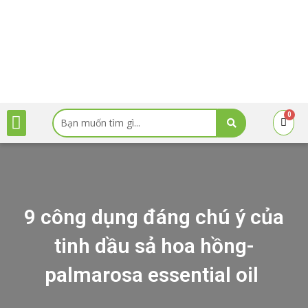
Skip
to
content
Menu
Search
0
Cart
TRANG CHỦ
GIỚI THIỆU
BẢNG GIÁ SẢN PHẨM
CHỨNG NHẬN
KIẾN THỨC
HƯỚNG DẪN MUA HÀNG
CHÍNH SÁCH
TIN TỨC
...
9 công dụng đáng chú ý của
tinh dầu sả hoa hồng-
palmarosa essential oil