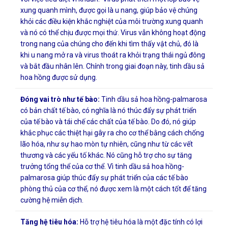
xung quanh mình, được gọi là u nang, giúp bảo vệ chúng
khỏi các điều kiện khắc nghiệt của môi trường xung quanh
và nó có thể chịu được mọi thứ. Virus vẫn không hoạt động
trong nang của chúng cho đến khi tìm thấy vật chủ, đó là
khi u nang mở ra và virus thoát ra khỏi trạng thái ngủ đông
và bắt đầu nhân lên. Chính trong giai đoạn này, tinh dầu sả
hoa hồng được sử dụng.
Đóng vai trò như tế bào:
Tinh dầu sả hoa hồng-palmarosa
có bản chất tế bào, có nghĩa là nó thúc đẩy sự phát triển
của tế bào và tái chế các chất của tế bào. Do đó, nó giúp
khắc phục các thiệt hại gây ra cho cơ thể bằng cách chống
lão hóa, như sự hao mòn tự nhiên, cũng như từ các vết
thương và các yếu tố khác. Nó cũng hỗ trợ cho sự tăng
trưởng tổng thể của cơ thể. Vì tinh dầu sả hoa hồng-
palmarosa giúp thúc đẩy sự phát triển của các tế bào
phòng thủ của cơ thể, nó được xem là một cách tốt để tăng
cường hệ miễn dịch.
Tăng hệ tiêu hóa:
Hỗ trợ hệ tiêu hóa là một đặc tính có lợi