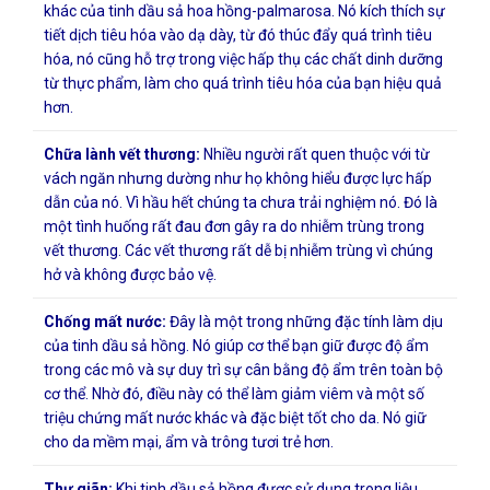
khác của tinh dầu sả hoa hồng-palmarosa. Nó kích thích sự
tiết dịch tiêu hóa vào dạ dày, từ đó thúc đẩy quá trình tiêu
hóa, nó cũng hỗ trợ trong việc hấp thụ các chất dinh dưỡng
từ thực phẩm, làm cho quá trình tiêu hóa của bạn hiệu quả
hơn.
Chữa lành vết thương:
Nhiều người rất quen thuộc với từ
vách ngăn nhưng dường như họ không hiểu được lực hấp
dẫn của nó. Vì hầu hết chúng ta chưa trải nghiệm nó. Đó là
một tình huống rất đau đơn gây ra do nhiễm trùng trong
vết thương. Các vết thương rất dễ bị nhiễm trùng vì chúng
hở và không được bảo vệ.
Chống mất nước:
Đây là một trong những đặc tính làm dịu
của tinh dầu sả hồng. Nó giúp cơ thể bạn giữ được độ ẩm
trong các mô và sự duy trì sự cân bằng độ ẩm trên toàn bộ
cơ thể. Nhờ đó, điều này có thể làm giảm viêm và một số
triệu chứng mất nước khác và đặc biệt tốt cho da. Nó giữ
cho da mềm mại, ẩm và trông tươi trẻ hơn.
Thư giãn:
Khi tinh dầu sả hồng được sử dụng trong liệu