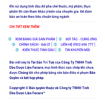
Khi sử dụng tinh dầu để pha chế thuốc, mỹ phẩm, thực
phẩm thì cần tham khảo ý kiến của chuyên gia. Để đảm
bảo an toàn theo tiêu chuẩn từng ngành.
CHI TIẾT XEM THÊM:
XEM BẢNG GIÁ SẢN PHẨM
ĐỐI TÁC - CUNG ỨNG
CHÍNH SÁCH - ĐẠI LÝ
LIÊN HỆ 0932 696 777
KIẾN THỨC TINH DẦU
TIN KHUYẾN MÃI
Bài viết này là
Tài Sản Trí Tuệ
của
Công Ty TNHH Tinh
Dầu Dược Liệu Facare
, mọi hình thức sao chép khi chưa
được
Chúng tôi
cho phép bằng văn bản điều vi phạm
Bản
Quyền
và
bất hợp pháp.
Copyright © Bản quyền thuộc về Công ty TNHH Tinh
Dầu Dược Liệu Facare™