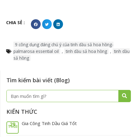
CHIA SẺ :
9 công dụng đáng chú ý của tinh dầu sả hoa hồng-
palmarosa essential oil
,
tinh dầu sả hoa hồng
,
tinh dầu
sả hồng
Tìm kiếm bài viết (Blog)
Tìm
Tìm
kiếm
kiếm
KIẾN THỨC
Gia Công Tinh Dầu Giá Tốt
29
Th03