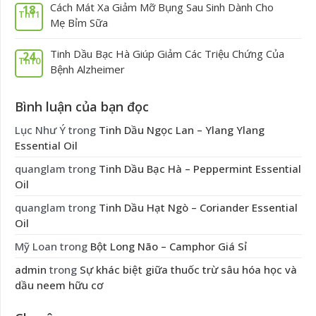
Cách Mát Xa Giảm Mỡ Bụng Sau Sinh Dành Cho
18
Th11
Mẹ Bỉm Sữa
Tinh Dầu Bạc Hà Giúp Giảm Các Triệu Chứng Của
24
Th10
Bệnh Alzheimer
Bình luận của bạn đọc
Lục Như Ý
trong
Tinh Dầu Ngọc Lan – Ylang Ylang
Essential Oil
quanglam
trong
Tinh Dầu Bạc Hà – Peppermint Essential
Oil
quanglam
trong
Tinh Dầu Hạt Ngò – Coriander Essential
Oil
Mỹ Loan
trong
Bột Long Não – Camphor Giá Sỉ
admin
trong
Sự khác biệt giữa thuốc trừ sâu hóa học và
dầu neem hữu cơ