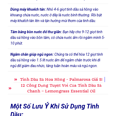
Dùng máy khuếch tán:
Nhỏ 4-6 giọt tinh dầu sả hồng vào
khoang chứa nước, nước ở đây là nước bình thường. Rồi bật
máy khuếch tán lên và tận hưởng mùi thơm của tinh dầu.
Tắm bằng bồn nước để thư giãn:
Bạn hãy cho 9-12 giọt tinh
dầu sả hồng vào bồn tắm, có chứa nước ấm rồi ngâm mình 5-
10 phút.
Ngâm chân giúp ngủ ngon:
Chúng ta có thể hòa 12 giọt tinh
dầu sả hồng vào 1.5 lít nước ấm để ngâm chân trước khi đi
ngủ để giảm đau nhức, tăng tuần hoàn máu và ngủ ngon.
Tinh Dầu Sả Hoa Hồng - Palmarosa Giá Sỉ
12 Công Dụng Tuyệt Vời Của Tinh Dầu Sả
Chanh – Lemongrass Essential Oil
Ý
Một Số Lưu
Khi Sử Dụng Tinh
Dầu: