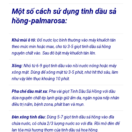
Một số cách sử dụng tinh dầu sả
hồng-palmarosa:
Khử mùi ô tô:
Đổ nước lọc bình thường vào máy khuếch tán
theo mức min hoặc max, cho từ 3-5 giọt tinh dầu sả hồng
nguyên chất vào. Sau đó bật máy khuếch tán lên.
Xông:
Nhỏ từ 6-9 giọt tinh dầu vào nồi nước nóng hoặc máy
xông mặt. Dùng để xông mặt từ 3-5 phút, nhớ hít thở sâu, làm
như vậy liên thục khoảng 10 phút.
Pha chế dầu mát xa:
Pha vài giọt Tinh Dầu Sả Hồng với dầu
dừa nguyên chất ép lạnh giúp giữ ẩm da, ngăn ngừa nếp nhăn
điều trị nấm, bệnh zona, phát ban và mụn.
Đèn xông tinh dầu:
Dùng 5-7 giọt tinh dầu sả hồng vào đĩa
chứa nước, có chứa 2/3 lượng nước so với đĩa. Rồi mở đèn để
lan tỏa mùi hương thơm của tinh dầu sả hoa hồng.