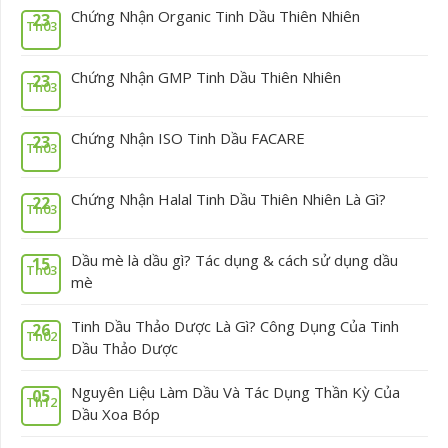
Chứng Nhận Organic Tinh Dầu Thiên Nhiên
23
Th03
Chứng Nhận GMP Tinh Dầu Thiên Nhiên
23
Th03
Chứng Nhận ISO Tinh Dầu FACARE
23
Th03
Chứng Nhận Halal Tinh Dầu Thiên Nhiên Là Gì?
22
Th03
Dầu mè là dầu gì? Tác dụng & cách sử dụng dầu
15
Th03
mè
Tinh Dầu Thảo Dược Là Gì? Công Dụng Của Tinh
26
Th02
Dầu Thảo Dược
Nguyên Liệu Làm Dầu Và Tác Dụng Thần Kỳ Của
05
Th12
Dầu Xoa Bóp