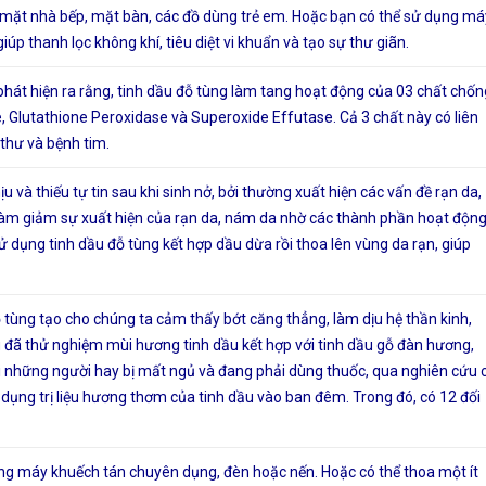
bề mặt nhà bếp, mặt bàn, các đồ dùng trẻ em. Hoặc bạn có thể sử dụng má
úp thanh lọc không khí, tiêu diệt vi khuẩn và tạo sự thư giãn.
hát hiện ra rằng, tinh dầu đỗ tùng làm tang hoạt động của 03 chất chốn
se, Glutathione Peroxidase và Superoxide Effutase. Cả 3 chất này có liên
 thư và bệnh tim.
 và thiếu tự tin sau khi sinh nở, bởi thường xuất hiện các vấn đề rạn da,
ể làm giảm sự xuất hiện của rạn da, nám da nhờ các thành phần hoạt độn
 dụng tinh dầu đỗ tùng kết hợp dầu dừa rồi thoa lên vùng da rạn, giúp
tùng tạo cho chúng ta cảm thấy bớt căng thẳng, làm dịu hệ thần kinh,
 đã thử nghiệm mùi hương tinh dầu kết hợp với tinh dầu gỗ đàn hương,
ới những người hay bị mất ngủ và đang phải dùng thuốc, qua nghiên cứu 
ử dụng trị liệu hương thơm của tinh dầu vào ban đêm. Trong đó, có 12 đối
ng máy khuếch tán chuyên dụng, đèn hoặc nến. Hoặc có thể thoa một ít