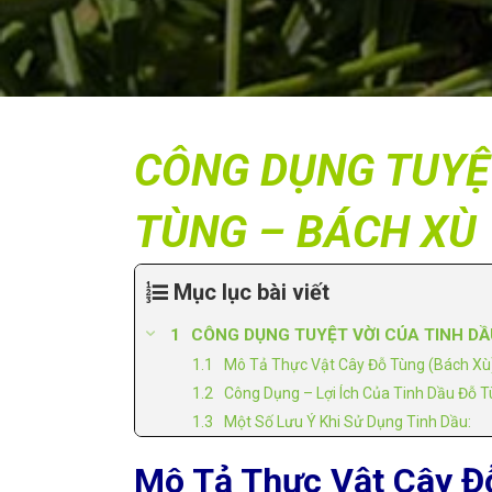
CÔNG DỤNG TUYỆT
TÙNG – BÁCH XÙ
Mục lục bài viết
CÔNG DỤNG TUYỆT VỜI CỦA TINH DẦ
Mô Tả Thực Vật Cây Đỗ Tùng (Bách Xù)
Công Dụng – Lợi Ích Của Tinh Dầu Đỗ Tù
Một Số Lưu Ý Khi Sử Dụng Tinh Dầu:
Mô Tả Thực Vật Cây Đỗ