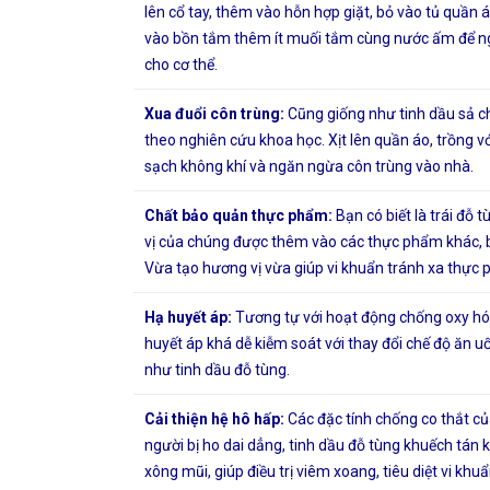
lên cổ tay, thêm vào hỗn hợp giặt, bỏ vào tủ quần 
vào bồn tắm thêm ít muối tắm cùng nước ấm để n
cho cơ thể.
Xua đuổi côn trùng:
Cũng giống như tinh dầu sả ch
theo nghiên cứu khoa học. Xịt lên quần áo, trồng 
sạch không khí và ngăn ngừa côn trùng vào nhà.
Chất bảo quản thực phẩm:
Bạn có biết là trái đỗ
vị của chúng được thêm vào các thực phẩm khác, b
Vừa tạo hương vị vừa giúp vi khuẩn tránh xa thực
Hạ huyết áp:
Tương tự với hoạt động chống oxy hóa
huyết áp khá dễ kiễm soát với thay đổi chế độ ăn uố
như tinh dầu đỗ tùng.
Cải thiện hệ hô hấp:
Các đặc tính chống co thắt củ
người bị ho dai dẳng, tinh dầu đỗ tùng khuếch tán
xông mũi, giúp điều trị viêm xoang, tiêu diệt vi kh