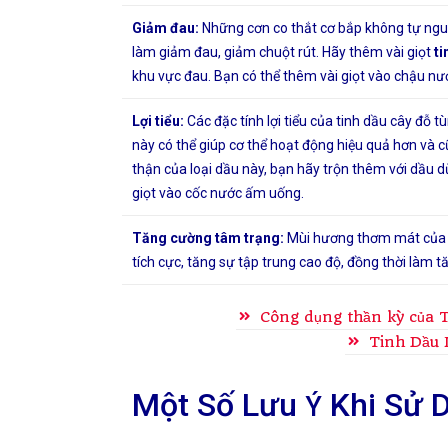
Giảm đau:
Những cơn co thắt cơ bắp không tự nguy
làm giảm đau, giảm chuột rút. Hãy thêm vài giọt
ti
khu vực đau. Bạn có thể thêm vài giọt vào chậu nư
Lợi tiểu:
Các đặc tính lợi tiểu của tinh dầu cây đỗ t
này có thể giúp cơ thể hoạt động hiệu quả hơn và cũ
thận của loại dầu này, bạn hãy trộn thêm với dầu 
giọt vào cốc nước ấm uống.
Tăng cường tâm trạng:
Mùi hương thơm mát của ti
tích cực, tăng sự tập trung cao độ, đồng thời làm t
Công dụng thần kỳ của 
Tinh Dầu 
Một Số Lưu
Khi Sử D
Ý