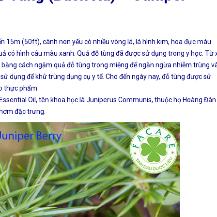
ến 15m (50ft), cành non yếu có nhiều vòng lá, lá hình kim, hoa đực màu
Quả có hình câu màu xanh. Quả đỗ tùng đã được sử dụng trong y học. Từ 
h, bằng cách ngậm quả đỗ tùng trong miệng để ngăn ngừa nhiễm trùng v
 sử dụng để khử trùng dụng cụ y tế. Cho đến ngày nay, đỗ tùng được sử
ho thực phẩm.
y Essential Oil, tên khoa học là Juniperus Communis, thuộc họ Hoàng Đàn
thơm đặc trưng.