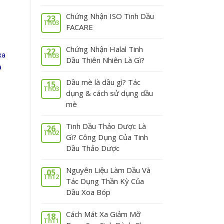
Chứng Nhận ISO Tinh Dầu
23
Th03
FACARE
Chứng Nhận Halal Tinh
22
Th03
xa
Dầu Thiên Nhiên Là Gì?
à
Dầu mè là dầu gì? Tác
15
Th03
dụng & cách sử dụng dầu
mè
Tinh Dầu Thảo Dược Là
26
Th02
Gì? Công Dụng Của Tinh
Dầu Thảo Dược
Nguyên Liệu Làm Dầu Và
05
Th12
Tác Dụng Thần Kỳ Của
Dầu Xoa Bóp
Cách Mát Xa Giảm Mỡ
18
Th11