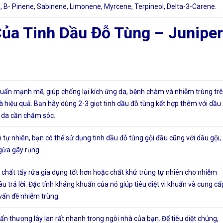
, B- Pinene, Sabinene, Limonene, Myrcene, Terpineol, Delta-3-Carene.
Của Tinh Dầu Đỗ Tùng – Juniper
khuẩn mạnh mẽ, giúp chống lại kích ứng da, bệnh chàm và nhiễm trùng tr
và hiệu quả. Bạn hãy dùng 2-3 giọt tinh dầu đỗ tùng kết hợp thêm với dầu
 da cần chăm sóc.
tự nhiên, bạn có thể sử dụng tinh dầu đỗ tùng gội đầu cũng với dầu gội,
gừa gãy rụng.
chất tẩy rửa gia dụng tốt hơn hoặc chất khử trùng tự nhiên cho nhiễm
u trả lời. Đặc tính kháng khuẩn của nó giúp tiêu diệt vi khuẩn và cung cấ
vấn đề nhiễm trùng.
n thương lây lan rất nhanh trong ngôi nhà của bạn. Để tiêu diệt chúng,