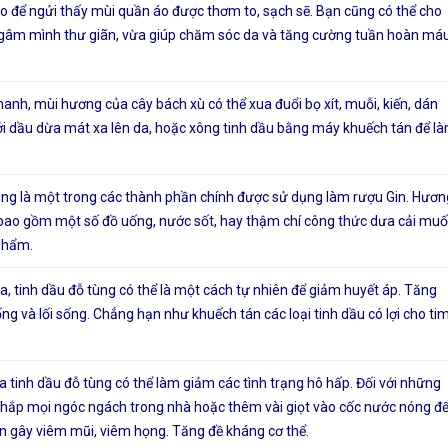
áo để ngửi thấy mùi quần áo được thơm to, sạch sẽ. Bạn cũng có thể cho
gâm mình thư giãn, vừa giúp chăm sóc da và tăng cường tuần hoàn má
anh, mùi hương của cây bách xù có thể xua đuổi bọ xít, muỗi, kiến, dán
với dầu dừa mát xa lên da, hoặc xông tinh dầu bằng máy khuếch tán để l
 tùng là một trong các thành phần chính được sử dụng làm rượu Gin. Hươn
ao gồm một số đồ uống, nước sốt, hay thậm chí công thức dưa cải muối
 phẩm.
, tinh dầu đỗ tùng có thể là một cách tự nhiên để giảm huyết áp. Tăng
ng và lối sống. Chẳng hạn như khuếch tán các loại tinh dầu có lợi cho ti
a tinh dầu đỗ tùng có thể làm giảm các tình trạng hô hấp. Đối với những
 khắp mọi ngóc ngách trong nhà hoặc thêm vài giọt vào cốc nước nóng đ
uẩn gây viêm mũi, viêm họng. Tăng đề kháng cơ thể.