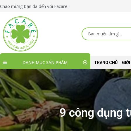
Skip
Chào mừng bạn đã đến với Facare !
to
content
Search
...
DANH MỤC SẢN PHẨM
TRANG CHỦ
GIỚI
9 công dụng t