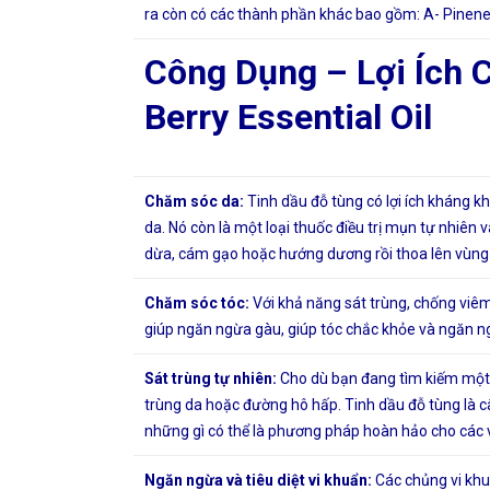
ra còn có các thành phần khác bao gồm: A- Pinene
Công Dụng – Lợi Ích 
Berry Essential Oil
Chăm sóc da:
Tinh dầu đỗ tùng có lợi ích kháng 
da. Nó còn là một loại thuốc điều trị mụn tự nhiên 
dừa, cám gạo hoặc hướng dương rồi thoa lên vùng
Chăm sóc tóc:
Với khả năng sát trùng, chống viêm 
giúp ngăn ngừa gàu, giúp tóc chắc khỏe và ngăn n
Sát trùng tự nhiên:
Cho dù bạn đang tìm kiếm một 
trùng da hoặc đường hô hấp. Tinh dầu đỗ tùng là câ
những gì có thể là phương pháp hoàn hảo cho các 
Ngăn ngừa và tiêu diệt vi khuẩn:
Các chủng vi khuẩ