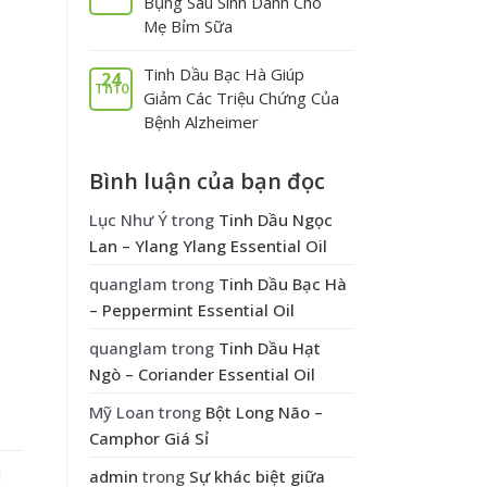
Bụng Sau Sinh Dành Cho
Mẹ Bỉm Sữa
Tinh Dầu Bạc Hà Giúp
24
Th10
Giảm Các Triệu Chứng Của
Bệnh Alzheimer
Bình luận của bạn đọc
Lục Như Ý
trong
Tinh Dầu Ngọc
Lan – Ylang Ylang Essential Oil
quanglam
trong
Tinh Dầu Bạc Hà
– Peppermint Essential Oil
quanglam
trong
Tinh Dầu Hạt
Ngò – Coriander Essential Oil
Mỹ Loan
trong
Bột Long Não –
Camphor Giá Sỉ
admin
trong
Sự khác biệt giữa
i