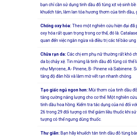
bạn chỉ cần sử dụng tinh dầu đỗ tùng xịt vệ sinh 
khuếch tán, làm lan tỏa hương thơm của tinh dầu, gi
Chống oxy hóa:
Theo một nghiên cứu hiện đại đã p
oxy hóa rất quan trọng trong cơ thể, đó là: Catala
quan đến việc ngăn ngừa và điều trị các tế bào ung
Chữa rạn da:
Các chị em phụ nữ thường rất khó chịu
da bị chảy xệ. Tin mừng là tinh dầu đỗ tùng có th
như Myrcene, A- Pinene, B- Pinene và Sabinene. Sử
tăng độ đàn hồi và làm mờ vết rạn nhanh chóng.
Tạo giấc ngủ ngon hơn:
Mùi thơm của tinh dầu đỗ 
tăng cường năng lượng cho cơ thể. Một nghiên cứu
tinh dầu hoa hồng. Kiểm tra tác dụng của nó đối v
26 trong 29 đối tượng có thể giảm liều thuốc khi s
tượng có thể ngưng dùng thuốc.
Thư giãn:
Bạn hãy khuếch tán tinh dầu đỗ tùng bằ