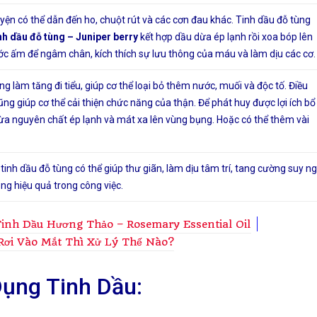
ện có thể dẫn đến ho, chuột rút và các cơn đau khác. Tinh dầu đỗ tùng
nh dầu đỗ tùng – Juniper berry
kết hợp dầu dừa ép lạnh rồi xoa bóp lên
ớc ấm để ngâm chân, kích thích sự lưu thông của máu và làm dịu các cơ.
ùng làm tăng đi tiểu, giúp cơ thể loại bỏ thêm nước, muối và độc tố. Điều
ng giúp cơ thể cải thiện chức năng của thận. Để phát huy được lợi ích bổ
dừa nguyên chất ép lạnh và mát xa lên vùng bụng. Hoặc có thể thêm vài
nh dầu đỗ tùng có thể giúp thư giãn, làm dịu tâm trí, tang cường suy ng
ăng hiệu quả trong công việc.
Tinh Dầu Hương Thảo – Rosemary Essential Oil
Rơi Vào Mắt Thì Xử Lý Thế Nào?
ụng Tinh Dầu: