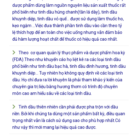
dược phẩm dùng làm nguồn nguyên liệu sản xuất thuốc rất
phổ biến như tinh dầu húng chanh(tần lá dày), tinh dầu
khuynh diệp, tinh dầu vỏ quế… được sử dụng làm thuốc ho,
kẹo ngậm …Việc đưa thành phần tinh dầu vào cần theo tỷ
lệ thích hợp để an toàn cho việc uống nhưng vẫn đảm bảo
đủ hàm lượng hoạt chất để thuốc có hiệu quả cao nhất.
Theo cơ quan quản lý thực phẩm và dược phẩm hoa kỳ
(FDA).Theo như khuyến cáo họ liệt kê ra các loại tinh dầu
phổ biến như tinh dầu bạc hà, tinh dầu đinh hương, tinh dầu
khuynh diệp… Tuy nhiên họ không quy định về các loại tinh
dầu. Họ chỉ đưa ra lời khuyên là phải tham khảo ý kiến của
chuyên gia trị liệu bằng hương thơm có trình độ chuyên
môn cao am hiểu sâu về các loại tinh dầu.
Tinh dầu thiên nhiên cần phải được pha trộn với dầu
nền. Bởi khi chúng ta dùng một sản phẩm bất kỳ, điều quan
trọng nhất vẫn là cách sử dụng sao cho phù hợp nhất.Có
như vậy thì mới mang lại hiệu quả cao được.