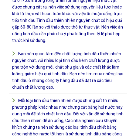
từ 0.1-5.0% trong tổng thành phần nguyên liệu thực vật
được chưng cất ra, nên việc sử dụng nguyên liệu tươi hoặc
khô từ thực vật hoàn toàn khác với việc ăn hoặc uống trực
tiếp tinh dầu.Tinh dầu thiên nhiên nguyên chất có hiệu quả
gấp 60-80 lần so với thảo dược thô từ thực vật. Nên việc ăn
uống tinh dầu cần phải chú ý pha loãng theo tỷ lệ phù hợp
trước khi sử dụng.
Bạn nên quan tâm đến chất lượng tinh dầu thiên nhiên
nguyên chất, với nhiều loại tinh dầu kém chất lượng được
pha trộn với dung môi, chất phụ gia và các chất khác làm
loãng, giảm hiệu quả tinh dầu. Bạn nên tìm mua những loại
tinh dầu ở những công ty hàng đầu đã đặt ra các tiêu
chuẩn chất lượng cao.
Mỗi loại tinh dầu thiên nhiên được chưng cất từ nhiều
phương pháp khác nhau như chưng cất bằng hơi nước hay
dung môi để tách chiết tinh dầu. Đối với vấn đề sử dụng tinh
dầu thiên nhiên để ăn uống, Các nhà nghiên cứu khuyến
khích chúng ta nên sử dụng các loại tinh dầu chiết bằng
công nghệ hơi nước tốt hơn là sử dụng tinh dầu bằng công