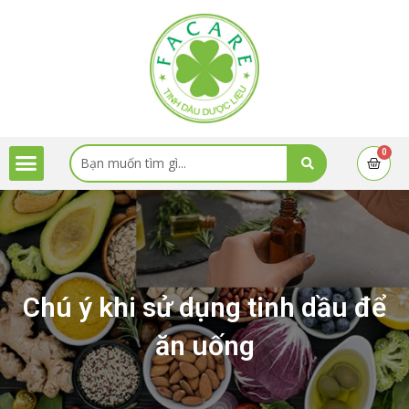
Skip
to
content
Menu
Search
0
Cart
...
Chú ý khi sử dụng tinh dầu để
ăn uống