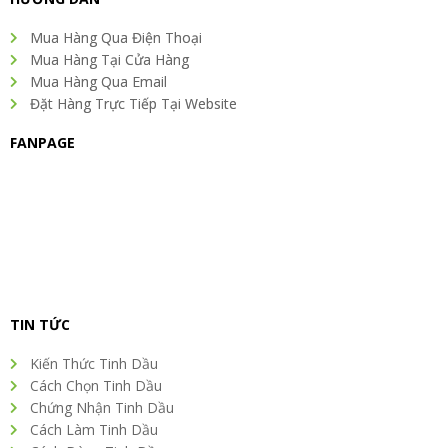
o
r
i
r
e
k
n
a
s
Mua Hàng Qua Điện Thoại
m
t
Mua Hàng Tại Cửa Hàng
Mua Hàng Qua Email
Đặt Hàng Trực Tiếp Tại Website
FANPAGE
TIN TỨC
Kiến Thức Tinh Dầu
Cách Chọn Tinh Dầu
Chứng Nhận Tinh Dầu
Cách Làm Tinh Dầu