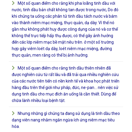
Một số quan điểm cho rằng khi pha loãng tinh dầu với
nước, tinh dầu bản chất không tan được trong nước, Do đó
khi chúng ta uống các phân tử tinh dầu tách nước và bám
vào thành niêm mạc miệng, thực quản, dạ dày. Vì thế nó
gần như không phát huy được công dụng của nó và cơ thể
không thể trực tiếp hấp thụ được, có thể gây ảnh hưởng
đến các lớp niêm mạc bề mặt nêu trên. ở một số trường
hợp gây viêm loét dạ dày, loét niêm mạc miệng, đường
thực quản, men răng có thể bị ảnh hưởng.
Một số quan điểm cho rằng tinh dầu thiên nhiên đã
được nghiên cứu từ rất lâu và đã trải qua nhiều nghiên cứu
của các nước tiên tiến có nền kinh tế và khoa học phát triển
hàng đầu trên thế giới như pháp, đức, ne-pan… nên việc sử
dụng tinh dầu cho mục đích ăn uống là cần thiết. Dùng để
chữa lành nhiều loại bệnh tật.
Nhưng những gì chúng ta đang sử dụng là tinh dầu theo
dạng viên nang nhằm ngăn ngừa ích ứng niêm mạc tiêu
hóa.