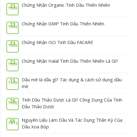
Chứng Nhận Organic Tinh Dầu Thiên Nhiên
23
Th03
Chứng Nhận GMP Tinh Dầu Thiên Nhiên
23
Th03
Chứng Nhận ISO Tinh Dầu FACARE
23
Th03
Chứng Nhận Halal Tinh Dầu Thiên Nhiên Là Gì?
22
Th03
Dầu mè là dầu gì? Tác dụng & cách sử dụng dầu
15
Th03
mè
Tinh Dầu Thảo Dược Là Gì? Công Dụng Của Tinh
26
Th02
Dầu Thảo Dược
Nguyên Liệu Làm Dầu Và Tác Dụng Thần Kỳ Của
05
Th12
Dầu Xoa Bóp