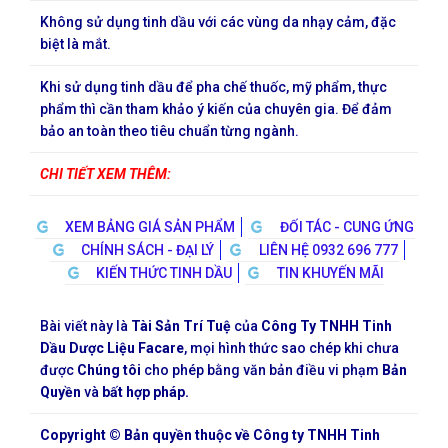
Không sử dụng tinh dầu với các vùng da nhạy cảm, đặc
biệt là mắt.
Khi sử dụng tinh dầu để pha chế thuốc, mỹ phẩm, thực
phẩm thì cần tham khảo ý kiến của chuyên gia. Để đảm
bảo an toàn theo tiêu chuẩn từng ngành.
CHI TIẾT XEM THÊM:
XEM BẢNG GIÁ SẢN PHẨM
ĐỐI TÁC - CUNG ỨNG
CHÍNH SÁCH - ĐẠI LÝ
LIÊN HỆ 0932 696 777
KIẾN THỨC TINH DẦU
TIN KHUYẾN MÃI
Bài viết này là
Tài Sản Trí Tuệ
của
Công Ty TNHH Tinh
Dầu Dược Liệu Facare
, mọi hình thức sao chép khi chưa
được
Chúng tôi
cho phép bằng văn bản điều vi phạm
Bản
Quyền
và
bất hợp pháp.
Copyright © Bản quyền thuộc về Công ty TNHH Tinh