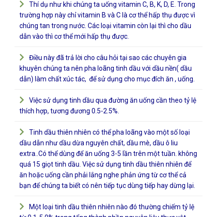
Thí dụ như khi chúng ta uống vitamin C, B, K, D, E. Trong
trường hợp này chỉ vitamin B và C là cơ thể hấp thụ được vì
chúng tan trong nước. Các loại vitamin còn lại thì cho dầu
dẫn vào thì cơ thể mới hấp thụ được.
Điều này đã trả lời cho câu hỏi tại sao các chuyên gia
khuyên chúng ta nên pha loãng tinh dầu với dầu nền( dầu
dẫn) làm chất xúc tác, để sử dụng cho mục đích ăn , uống.
Việc sử dụng tinh dầu qua đường ăn uống cần theo tỷ lệ
thích hợp, tương đương 0.5-2.5%.
Tinh dầu thiên nhiên có thể pha loãng vào một số loại
dầu dẫn như dầu dừa nguyên chất, dầu mè, dầu ô liu
extra..Có thể dùng để ăn uống 3-5 lần trên một tuần. không
quá 15 giọt tinh dầu. Việc sử dụng tinh dầu thiên nhiên để
ăn hoặc uống cần phải lắng nghe phản ứng từ cơ thể cả
bạn để chúng ta biết có nên tiếp tục dùng tiếp hay dừng lại.
Một loại tinh dầu thiên nhiên nào đó thường chiếm tỷ lệ