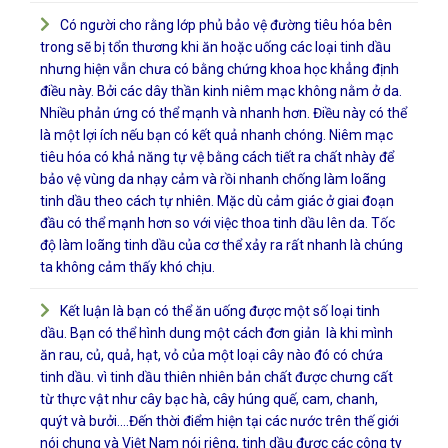
Có người cho rằng lớp phủ bảo vệ đường tiêu hóa bên
trong sẽ bị tổn thương khi ăn hoặc uống các loại tinh dầu
nhưng hiện vẫn chưa có bằng chứng khoa học khẳng định
điều này. Bởi các dây thần kinh niêm mạc không nằm ở da.
Nhiều phản ứng có thể mạnh và nhanh hơn. Điều này có thể
là một lợi ích nếu bạn có kết quả nhanh chóng. Niêm mạc
tiêu hóa có khả năng tự vệ bằng cách tiết ra chất nhày để
bảo vệ vùng da nhạy cảm và rồi nhanh chống làm loãng
tinh dầu theo cách tự nhiên. Mặc dù cảm giác ở giai đoạn
đầu có thể mạnh hơn so với việc thoa tinh dầu lên da. Tốc
độ làm loãng tinh dầu của cơ thể xảy ra rất nhanh là chúng
ta không cảm thấy khó chịu.
Kết luận là bạn có thể ăn uống được một số loại tinh
dầu. Bạn có thể hình dung một cách đơn giản là khi mình
ăn rau, củ, quả, hạt, vỏ của một loại cây nào đó có chứa
tinh dầu. vì tinh dầu thiên nhiên bản chất được chưng cất
từ thực vật như cây bạc hà, cây húng quế, cam, chanh,
quýt và bưởi….Đến thời điểm hiện tại các nước trên thế giới
nói chung và Việt Nam nói riêng, tinh dầu được các công ty