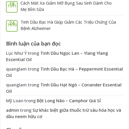
Cách Mát Xa Giảm Mỡ Bụng Sau Sinh Dành Cho
18
Th11
Mẹ Bỉm Sữa
Tinh Dầu Bạc Hà Giúp Giảm Các Triệu Chứng Của
24
Th10
Bệnh Alzheimer
Bình luận của bạn đọc
Lục Như Ý
trong
Tinh Dầu Ngọc Lan – Ylang Ylang
Essential Oil
quanglam
trong
Tinh Dầu Bạc Hà – Peppermint Essential
Oil
quanglam
trong
Tinh Dầu Hạt Ngò – Coriander Essential
Oil
Mỹ Loan
trong
Bột Long Não – Camphor Giá Sỉ
admin
trong
Sự khác biệt giữa thuốc trừ sâu hóa học và
dầu neem hữu cơ