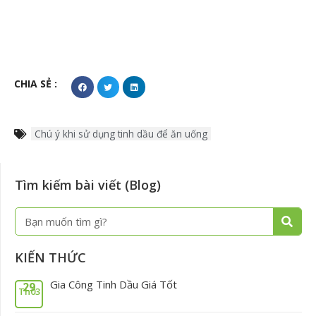
CHIA SẺ :
Chú ý khi sử dụng tinh dầu để ăn uống
Tìm kiếm bài viết (Blog)
Tìm
Tìm
kiếm
kiếm
KIẾN THỨC
Gia Công Tinh Dầu Giá Tốt
29
Th03