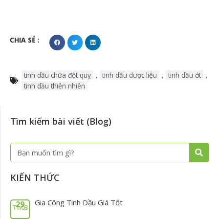
CHIA SẺ :
tinh dầu chữa đột quỵ
,
tinh dầu dược liệu
,
tinh dầu ớt
,
tinh dầu thiên nhiên
Tìm kiếm bài viết (Blog)
Tìm
Tìm
kiếm
kiếm
KIẾN THỨC
Gia Công Tinh Dầu Giá Tốt
29
Th03