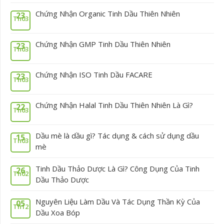
Chứng Nhận Organic Tinh Dầu Thiên Nhiên
23
Th03
Chứng Nhận GMP Tinh Dầu Thiên Nhiên
23
Th03
Chứng Nhận ISO Tinh Dầu FACARE
23
Th03
Chứng Nhận Halal Tinh Dầu Thiên Nhiên Là Gì?
22
Th03
Dầu mè là dầu gì? Tác dụng & cách sử dụng dầu
15
Th03
mè
Tinh Dầu Thảo Dược Là Gì? Công Dụng Của Tinh
26
Th02
Dầu Thảo Dược
Nguyên Liệu Làm Dầu Và Tác Dụng Thần Kỳ Của
05
Th12
Dầu Xoa Bóp