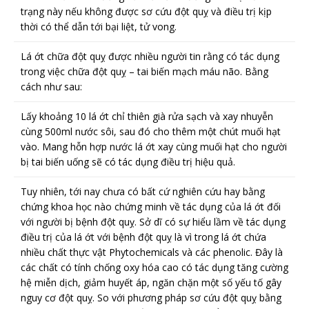
trạng này nếu không được sơ cứu đột quỵ và điều trị kịp
thời có thể dẫn tới bại liệt, tử vong.
Lá ớt chữa đột quỵ được nhiều người tin rằng có tác dụng
trong việc chữa đột quỵ – tai biến mạch máu não. Bằng
cách như sau:
Lấy khoảng 10 lá ớt chỉ thiên già rửa sạch và xay nhuyễn
cùng 500ml nước sôi, sau đó cho thêm một chút muối hạt
vào. Mang hỗn hợp nước lá ớt xay cùng muối hạt cho người
bị tai biến uống sẽ có tác dụng điều trị hiệu quả.
Tuy nhiên, tới nay chưa có bất cứ nghiên cứu hay bằng
chứng khoa học nào chứng minh về tác dụng của lá ớt đối
với người bị bệnh đột quỵ. Sở dĩ có sự hiểu lầm về tác dụng
điều trị của lá ớt với bệnh đột quỵ là vì trong lá ớt chứa
nhiều chất thực vật Phytochemicals và các phenolic. Đây là
các chất có tính chống oxy hóa cao có tác dụng tăng cường
hệ miễn dịch, giảm huyết áp, ngăn chặn một số yếu tố gây
nguy cơ đột quỵ. So với phương pháp sơ cứu đột quỵ bằng