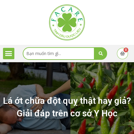
Skip
to
content
Menu
Search
0
Cart
...
Lá ớt chữa đột quỵ thật hay giả?
Giải đáp trên cơ sở Y Học