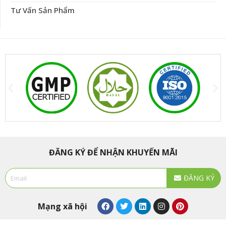
Tư Vấn Sản Phẩm
ĐĂNG KÝ ĐỂ NHẬN KHUYẾN MÃI
Email
ĐĂNG KÝ
Alternative:
F
T
L
I
P
Mạng xã hội
a
w
i
n
i
c
i
n
s
n