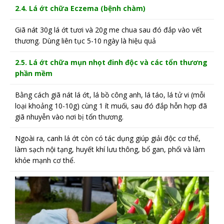
2.4. Lá ớt chữa Eczema (bệnh chàm)
Giã nát 30g lá ớt tươi và 20g me chua sau đó đắp vào vết
thương. Dùng liên tục 5-10 ngày là hiệu quả
2.5. Lá ớt chữa mụn nhọt đinh độc và các tổn thương
phần mềm
Bằng cách giã nát lá ớt, lá bồ công anh, lá táo, lá tử vi (mỗi
loại khoảng 10-10g) cùng 1 ít muối, sau đó đắp hỗn hợp đã
giã nhuyễn vào nơi bị tổn thương.
Ngoài ra, canh lá ớt còn có tác dụng giúp giải độc cơ thể,
làm sạch nội tạng, huyết khí lưu thông, bổ gan, phổi và làm
khỏe mạnh cơ thể.