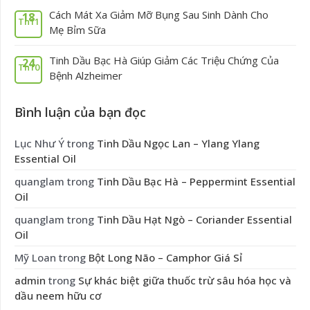
Cách Mát Xa Giảm Mỡ Bụng Sau Sinh Dành Cho
18
Th11
Mẹ Bỉm Sữa
Tinh Dầu Bạc Hà Giúp Giảm Các Triệu Chứng Của
24
Th10
Bệnh Alzheimer
Bình luận của bạn đọc
Lục Như Ý
trong
Tinh Dầu Ngọc Lan – Ylang Ylang
Essential Oil
quanglam
trong
Tinh Dầu Bạc Hà – Peppermint Essential
Oil
quanglam
trong
Tinh Dầu Hạt Ngò – Coriander Essential
Oil
Mỹ Loan
trong
Bột Long Não – Camphor Giá Sỉ
admin
trong
Sự khác biệt giữa thuốc trừ sâu hóa học và
dầu neem hữu cơ