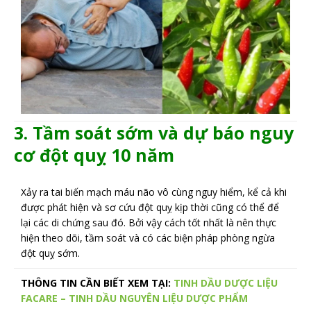
3. Tầm soát sớm và dự báo nguy
cơ đột quỵ 10 năm
Xảy ra tai biến mạch máu não vô cùng nguy hiểm, kể cả khi
được phát hiện và sơ cứu đột quỵ kịp thời cũng có thể để
lại các di chứng sau đó. Bởi vậy cách tốt nhất là nên thực
hiện theo dõi, tầm soát và có các biện pháp phòng ngừa
đột quỵ sớm.
THÔNG TIN CẦN BIẾT XEM TẠI:
TINH DẦU DƯỢC LIỆU
FACARE – TINH DẦU NGUYÊN LIỆU DƯỢC PHẨM