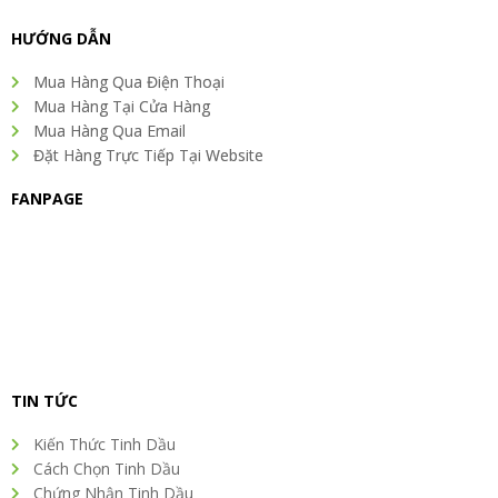
e
t
k
t
t
b
t
e
a
e
o
e
d
g
r
HƯỚNG DẪN
o
r
i
r
e
k
n
a
s
Mua Hàng Qua Điện Thoại
m
t
Mua Hàng Tại Cửa Hàng
Mua Hàng Qua Email
Đặt Hàng Trực Tiếp Tại Website
FANPAGE
TIN TỨC
Kiến Thức Tinh Dầu
Cách Chọn Tinh Dầu
Chứng Nhận Tinh Dầu