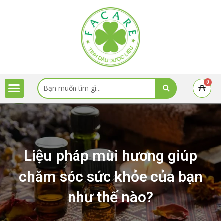
Skip
to
content
Menu
Search
0
Cart
...
Liệu pháp mùi hương giúp
chăm sóc sức khỏe của bạn
như thế nào?