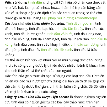
Việc sử dụng
tinh dầu
chưng cất từ nhiều bộ phận của thực vật
như: Vỏ, hạt, lá, nụ, củ, nhựa, hoa… nhằm hỗ trợ cân bằng cảm
xúc và sự hoạt động ổn định của các cơ quan trong cơ thể còn
được gọi là trị liệu bằng
liệu pháp mùi hương
Aromatherapy
.
Các loại tinh dầu thiên nhiên bao gồm:
Tinh dầu ngọc lan
, tinh
dầu oải hương, tinh dầu bạc hà,
tinh dầu tần lá dày
, tinh dầu cúc
xanh, tinh dầu hương thảo,
tinh dầu vỏ bưởi
, tinh dầu long não,
tinh dầu vỏ quýt, tinh dầu cam ngọt, tinh dầu bạch đàn,
tinh dầu lá
xông
, tinh dầu tram, tinh dầu khuynh diệp,
tinh dầu xạ hương
, tinh
dầu gừng, tinh dầu hồi,
tinh dầu lộc đề xanh
, tinh dầu lá trầu
không…
Có thể được kết hợp với nhau tạo ra mùi hương độc đáo, cũng
như các công dụng dược lý trị liệu được nhiều bệnh lý khác nhau
cho tinh thần và cả thể chất của con người.
Đặc tính của giao thức khi bạn sử dụng các loại tinh dầu từ thiên
nhiên với các mùi hương thơm đúng loại bạn ưa thích sẽ giúp cơ
thể cảm thấy được thư giản, tinh thần luôn vững chắc để đối diện
với mọi khó khan trong cuộc sống.
Công ty TNHH Tinh Dầu Dược Liệu Facare
là doanh nghiệp nghiên
cứu tinh dầu có nguồn gốc từ các loại cây thảo mộc, trên nền