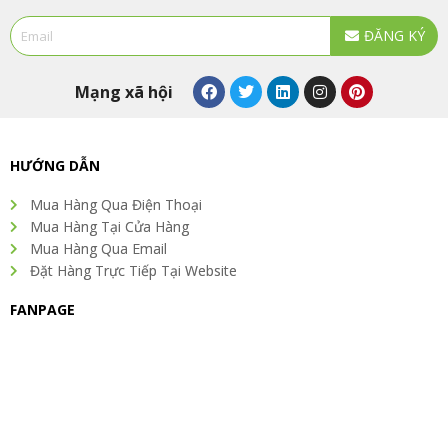
Email
ĐĂNG KÝ
Alternative:
F
T
L
I
P
Mạng xã hội
a
w
i
n
i
c
i
n
s
n
e
t
k
t
t
b
t
e
a
e
o
e
d
g
r
HƯỚNG DẪN
o
r
i
r
e
k
n
a
s
Mua Hàng Qua Điện Thoại
m
t
Mua Hàng Tại Cửa Hàng
Mua Hàng Qua Email
Đặt Hàng Trực Tiếp Tại Website
FANPAGE