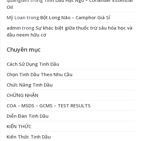
quanglam
trong
Tinh Dầu Hạt Ngò – Coriander Essential
Oil
Mỹ Loan
trong
Bột Long Não – Camphor Giá Sỉ
admin
trong
Sự khác biệt giữa thuốc trừ sâu hóa học và
dầu neem hữu cơ
Chuyên mục
Cách Sử Dụng Tinh Dầu
Chọn Tinh Dầu Theo Nhu Cầu
Chức Năng Tinh Dầu
CHỨNG NHẬN
COA – MSDS – GCMS – TEST RESULTS
Diễn Đàn Tinh Dầu
KIẾN THỨC
Kiến Thức Tinh Dầu