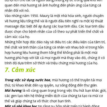
quan đến mùi hương sẽ ảnh hưởng đến phản ứng của từng cá
nhân đối với nó.
Vào những năm 1950. Maury là một nhà hóa sinh, người chuyên
về hương liệu tổng thể và là người đầu tiên nghĩ ra một kỹ thuật
massage đặc biệt để áp dụng các loại tinh dầu. Các loại tinh dầu
được chọn cho bệnh nhân của cô theo sự phát triển thể chất và
cảm xúc của họ.
Những hỗn hợp độc đáo này sẽ điều trị các điều kiện của tâm trí,
thể chất và tinh thần của từng cá nhân với nhau bởi vì trong hỗn
hợp hương liệu hương thơm tổng thể không phải là một mùi
hương phù hợp với tất cả mọi người mà thay vào đó, chúng ở có
trình độ dựa trêm sở thích và triệu chứng mùi hương của họ.
7. C
ảm xúc
Trong việc sử dụng nước hoa
, mùi hương có thể truyền tải mọi
thứ, từ khao khát đến uy quyền, sự sống động đến thư giãn.
Mùi hương
là vô cùng quan trọng trong việc thu hút bạn khác giới,
các gen tạo nên hệ thống miễn dịch của chúng ta tạo ra mùi cơ
thể và giúp chúng ta vô thức chọn bạn tình.
Một số nhà khoa học
tin rằng nụ hôn phát triển từ hành động