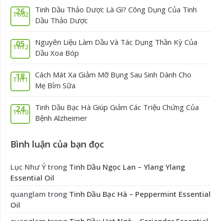
Tinh Dầu Thảo Dược Là Gì? Công Dụng Của Tinh
26
Th02
Dầu Thảo Dược
Nguyên Liệu Làm Dầu Và Tác Dụng Thần Kỳ Của
05
Th12
Dầu Xoa Bóp
Cách Mát Xa Giảm Mỡ Bụng Sau Sinh Dành Cho
18
Th11
Mẹ Bỉm Sữa
Tinh Dầu Bạc Hà Giúp Giảm Các Triệu Chứng Của
24
Th10
Bệnh Alzheimer
Bình luận của bạn đọc
Lục Như Ý
trong
Tinh Dầu Ngọc Lan – Ylang Ylang
Essential Oil
quanglam
trong
Tinh Dầu Bạc Hà – Peppermint Essential
Oil