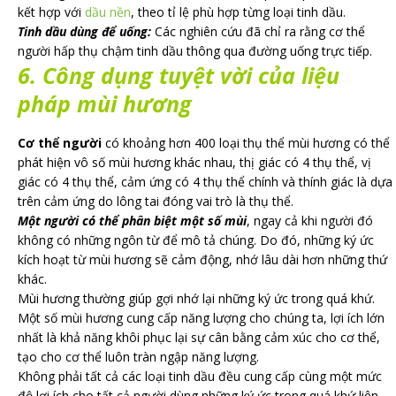
kết hợp với
dầu nền
, theo tỉ lệ phù hợp từng loại tinh dầu.
Tinh dầu dùng để uống:
Các nghiên cứu đã chỉ ra rằng cơ thể
người hấp thụ chậm tinh dầu thông qua đường uống trực tiếp.
6. Công dụng tuyệt vời của liệu
pháp mùi hương
Cơ thể người
có khoảng hơn 400 loại thụ thể mùi hương có thể
phát hiện vô số mùi hương khác nhau, thị giác có 4 thụ thể, vị
giác có 4 thụ thể, cảm ứng có 4 thụ thể chính và thính giác là dựa
trên cảm ứng do lông tai đóng vai trò là thụ thể.
Một người có thể phân biệt một số mùi
, ngay cả khi người đó
không có những ngôn từ để mô tả chúng. Do đó, những ký ức
kích hoạt từ mùi hương sẽ cảm động, nhớ lâu dài hơn những thứ
khác.
Mùi hương thường giúp gợi nhớ lại những ký ức trong quá khứ.
Một số mùi hương cung cấp năng lượng cho chúng ta, lợi ích lớn
nhất là khả năng khôi phục lại sự cân bằng cảm xúc cho cơ thể,
tạo cho cơ thể luôn tràn ngập năng lượng.
Không phải tất cả các loại tinh dầu đều cung cấp cùng một mức
độ lợi ích cho tất cả người dùng,những ký ức trong quá khứ liên