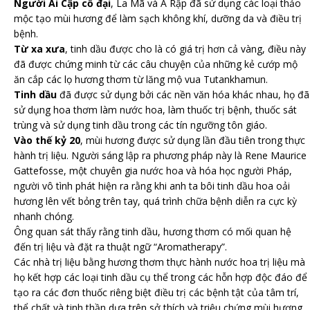
Người Ai Cập cổ đại
, La Mã và Ả Rập đã sử dụng các loại thảo
mộc tạo mùi hương để làm sạch không khí, dưỡng da và điều trị
bệnh.
Từ xa xưa
, tinh dầu được cho là có giá trị hơn cả vàng, điều này
đã được chứng minh từ các câu chuyện của những kẻ cướp mộ
ăn cắp các lọ hương thơm từ lăng mộ vua Tutankhamun.
Tinh dầu
đã được sử dụng bởi các nền văn hóa khác nhau, họ đã
sử dụng hoa thơm làm nước hoa, làm thuốc trị bệnh, thuốc sát
trùng và sử dụng tinh dầu trong các tín ngưỡng tôn giáo.
Vào thế kỷ 20
, mùi hương được sử dụng lần đầu tiên trong thực
hành trị liệu. Người sáng lập ra phương pháp này là Rene Maurice
Gattefosse, một chuyên gia nước hoa và hóa học người Pháp,
người vô tình phát hiện ra rằng khi anh ta bôi tinh dầu hoa oải
hương lên vết bỏng trên tay, quá trình chữa bệnh diễn ra cực kỳ
nhanh chóng.
Ông quan sát thấy rằng tinh dầu, hương thơm có mối quan hệ
đến trị liệu và đặt ra thuật ngữ “Aromatherapy”.
Các nhà trị liệu bằng hương thơm thực hành nước hoa trị liệu mà
họ kết hợp các loại tinh dầu cụ thể trong các hỗn hợp độc đáo để
tạo ra các đơn thuốc riêng biệt điều trị các bệnh tật của tâm trí,
thể chất và tinh thần dựa trên sở thích và triệu chứng mùi hương