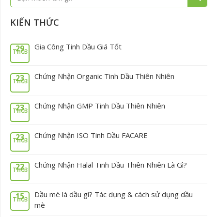
kiếm
KIẾN THỨC
Gia Công Tinh Dầu Giá Tốt
29
Th03
Chứng Nhận Organic Tinh Dầu Thiên Nhiên
23
Th03
Chứng Nhận GMP Tinh Dầu Thiên Nhiên
23
Th03
Chứng Nhận ISO Tinh Dầu FACARE
23
Th03
Chứng Nhận Halal Tinh Dầu Thiên Nhiên Là Gì?
22
Th03
Dầu mè là dầu gì? Tác dụng & cách sử dụng dầu
15
Th03
mè