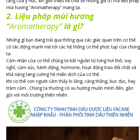
tảng của y học, xin giới thiệu và chia sẻ những giá trị mà liệu pháp
mùi hương “Aromatherapy” mang lại.
2. Liệu pháp mùi hương
“
Aromatherapy”
là gì?
Những gì bạn đang trải qua thông qua các giác quan trên cơ thể
có tác động mạnh mẽ tới các hệ thống cơ thể phức tạp của chúng
ta.
Cảm nhận của cơ thể chúng ta bắt nguồn từ từng hơi thở, suy
nghĩ, cảm xúc, hành động, hormone, hoạt động trao đổi chất và
khả năng tang cường hệ miễn dịch của cơ thể.
khi cơ thể con người cảm thấy lo lắng, căng thẳng, bực dọc, hay
trầm cảm…Chúng ta thường có xu hướng muốn mình đến, gần
gũi với môi trường thiên nhiên.