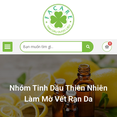
Skip
to
content
Menu
Search
0
Cart
...
Nhóm Tinh Dầu Thiên Nhiên
Làm Mờ Vết Rạn Da