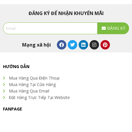
ĐĂNG KÝ ĐỂ NHẬN KHUYẾN MÃI
Email
ĐĂNG KÝ
Alternative:
F
T
L
I
P
Mạng xã hội
a
w
i
n
i
c
i
n
s
n
e
t
k
t
t
b
t
e
a
e
o
e
d
g
r
HƯỚNG DẪN
o
r
i
r
e
k
n
a
s
Mua Hàng Qua Điện Thoại
m
t
Mua Hàng Tại Cửa Hàng
Mua Hàng Qua Email
Đặt Hàng Trực Tiếp Tại Website
FANPAGE