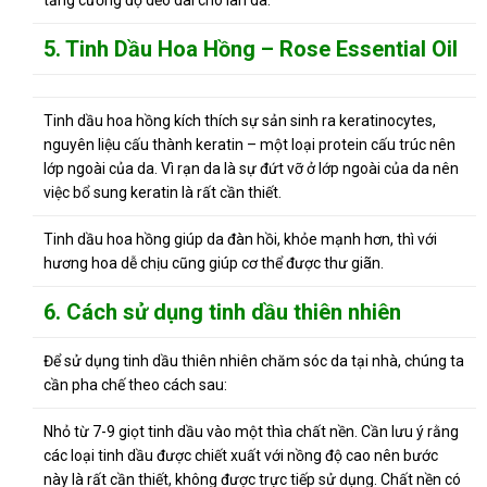
tăng cường độ dẻo dai cho làn da.
5. Tinh Dầu Hoa Hồng – Rose
Essential Oil
Tinh dầu hoa hồng kích thích sự sản sinh ra keratinocytes,
nguyên liệu cấu thành keratin – một loại protein cấu trúc nên
lớp ngoài của da. Vì rạn da là sự đứt vỡ ở lớp ngoài của da nên
việc bổ sung keratin là rất cần thiết.
Tinh dầu hoa hồng giúp da đàn hồi, khỏe mạnh hơn, thì với
hương hoa dễ chịu cũng giúp cơ thể được thư giãn.
6. Cách sử dụng tinh dầu thiên nhiên
Để sử dụng tinh dầu thiên nhiên chăm sóc da tại nhà, chúng ta
cần pha chế theo cách sau:
Nhỏ từ 7-9 giọt tinh dầu vào một thìa chất nền. Cần lưu ý rằng
các loại tinh dầu được chiết xuất với nồng độ cao nên bước
này là rất cần thiết, không được trực tiếp sử dụng. Chất nền có