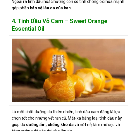
Ngoài ra tinh dầu hoắc hương còn có tính chống oxi hóa mạnh
góp phần
bảo vệ làn da của bạn.
4. Tinh Dầu Vỏ Cam – Sweet Orange
Essential Oil
Là một chất dưỡng da thiên nhiên, tinh dầu cam đắng là lựa
chọn tốt cho những vết rạn cũ. Mát-xa bằng loại tinh dầu này
giúp da
dưỡng ẩm, chống khô da
và nứt nẻ, làm mờ sẹo và