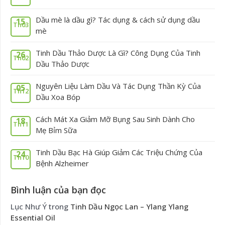
Dầu mè là dầu gì? Tác dụng & cách sử dụng dầu
15
Th03
mè
Tinh Dầu Thảo Dược Là Gì? Công Dụng Của Tinh
26
Th02
Dầu Thảo Dược
Nguyên Liệu Làm Dầu Và Tác Dụng Thần Kỳ Của
05
Th12
Dầu Xoa Bóp
Cách Mát Xa Giảm Mỡ Bụng Sau Sinh Dành Cho
18
Th11
Mẹ Bỉm Sữa
Tinh Dầu Bạc Hà Giúp Giảm Các Triệu Chứng Của
24
Th10
Bệnh Alzheimer
Bình luận của bạn đọc
Lục Như Ý
trong
Tinh Dầu Ngọc Lan – Ylang Ylang
Essential Oil