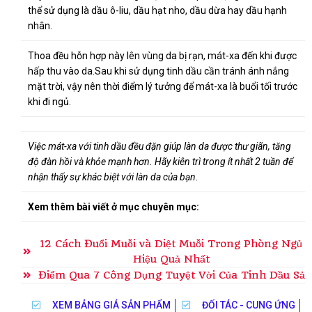
thể sử dụng là dầu ô-liu, dầu hạt nho, dầu dừa hay dầu hạnh
nhân.
Thoa đều hỗn hợp này lên vùng da bị rạn, mát-xa đến khi được
hấp thu vào da.
Sau khi sử dụng tinh dầu cần tránh ánh nắng
mặt trời, vậy nên thời điểm lý tưởng để mát-xa là buổi tối trước
khi đi ngủ.
Việc mát-xa với tinh dầu đều đặn giúp làn da được thư giãn, tăng
độ đàn hồi và khỏe mạnh hơn. Hãy kiên trì trong ít nhất 2 tuần để
nhận thấy sự khác biệt với làn da của bạn.
Xem thêm bài viết ở mục chuyên mục:
12 Cách Đuổi Muỗi và Diệt Muỗi Trong Phòng Ngủ
Hiệu Quả Nhất
Điểm Qua 7 Công Dụng Tuyệt Vời Của Tinh Dầu Sả
XEM BẢNG GIÁ SẢN PHẨM
ĐỐI TÁC - CUNG ỨNG