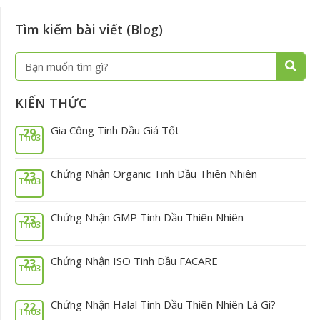
Tìm kiếm bài viết (Blog)
Tìm
Tìm
kiếm
kiếm
KIẾN THỨC
Gia Công Tinh Dầu Giá Tốt
29
Th03
Chứng Nhận Organic Tinh Dầu Thiên Nhiên
23
Th03
Chứng Nhận GMP Tinh Dầu Thiên Nhiên
23
Th03
Chứng Nhận ISO Tinh Dầu FACARE
23
Th03
Chứng Nhận Halal Tinh Dầu Thiên Nhiên Là Gì?
22
Th03