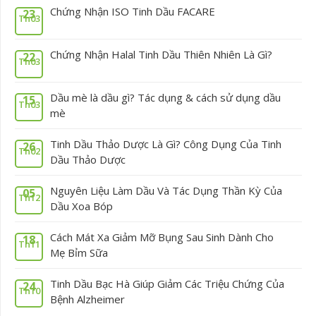
Chứng Nhận ISO Tinh Dầu FACARE
23
Th03
Chứng Nhận Halal Tinh Dầu Thiên Nhiên Là Gì?
22
Th03
Dầu mè là dầu gì? Tác dụng & cách sử dụng dầu
15
Th03
mè
Tinh Dầu Thảo Dược Là Gì? Công Dụng Của Tinh
26
Th02
Dầu Thảo Dược
Nguyên Liệu Làm Dầu Và Tác Dụng Thần Kỳ Của
05
Th12
Dầu Xoa Bóp
Cách Mát Xa Giảm Mỡ Bụng Sau Sinh Dành Cho
18
Th11
Mẹ Bỉm Sữa
Tinh Dầu Bạc Hà Giúp Giảm Các Triệu Chứng Của
24
Th10
Bệnh Alzheimer