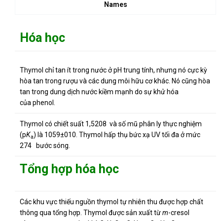
Names
Hóa học
Thymol chỉ tan ít trong nước ở pH trung tính, nhưng nó cực kỳ
hòa tan trong rượu và các dung môi hữu cơ khác. Nó cũng hòa
tan trong dung dịch nước kiềm mạnh do sự khử hóa
của phenol.
Thymol có chiết suất 1,5208
và số mũ phân ly thực nghiệm
(p
K
) là
1059±010
.
Thymol hấp thụ bức xạ UV tối đa ở mức
a
274 bước sóng.
Tổng hợp hóa học
Các khu vực thiếu nguồn thymol tự nhiên thu được hợp chất
thông qua tổng hợp.
Thymol được sản xuất từ
m
-cresol