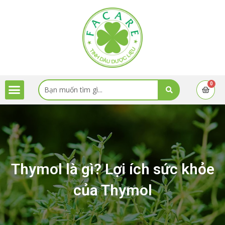
Skip
to
content
Menu
Search
0
Cart
...
Thymol là gì? Lợi ích sức khỏe
của Thymol