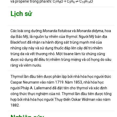
và propene trong pha khí:
C
H
O + C
H
⇌ C
H
O
7
8
3
6
10
14
Lịch sử
Các loài ong dưỡng
Monarda fistulosa
và
Monarda didyma
, hoa
dại Bắc Mỹ, là nguồn tự nhiên của thymol. Người Mỹ bản địa
Blackfoot đã nhận ra hành động sát trùng mạnh mẽ của
những cây này và sử dụng thuốc đắp lên cây để trị nhiễm
trùng da và vết thương nhỏ. Một tisane làm từ chúng cũng
được sử dụng để điều trị nhiễm trùng miệng và cổ họng do sâu
răng và viêm nướu.
Thymol lần đầu tiên được phân lập bởi nhà hóa học người Đức
Caspar Neumann vào năm 1719.
Năm 1853, nhà hóa học
người Pháp A. Lallemand đã đặt tên cho thymol và xác định
công thức thực nghiệm của nó.
Thymol lần đầu tiên được tổng
hợp bởi nhà hóa học người Thụy Điển Oskar Widman vào năm
1882.