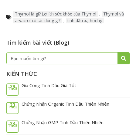
Thymol là gì? Lợi ích sức khỏe của Thymol
,
Thymol và
carvacrol có tác dụng gì?
,
tinh dầu xạ hương
Tìm kiếm bài viết (Blog)
Tìm
Tìm
kiếm
kiếm
KIẾN THỨC
Gia Công Tinh Dầu Giá Tốt
29
Th03
Chứng Nhận Organic Tinh Dầu Thiên Nhiên
23
Th03
Chứng Nhận GMP Tinh Dầu Thiên Nhiên
23
Th03