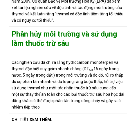
Năm 2009, Cơ quan Bảo vệ Môi trường Hoa Kỳ (EPA) đã xem
xét tài liệu nghiên cứu về độc tính và tác động môi trường của
thymol và kết luận rằng “thymol có độc tính tiềm tàng tối thiểu
và có nguy cơ tối thiểu”.
Phân hủy môi trường và sử dụng
làm thuốc trừ sâu
Các nghiên cứu đã chỉ ra rằng hydrocarbon monoterpen và
thymol đặc biệt suy giảm nhanh chóng (DT
16 ngày trong
50
nước, 5 ngày trong đất
) trong môi trường và do đó, rủi ro thấp
do sự phân tán nhanh và dư lượng ràng buộc thấp,
hỗ trợ việc
sử dụng thymol như một tác nhân thuốc trừ sâu cung cấp
một sự thay thế an toàn cho các loại thuốc trừ sâu hóa học dai
dẳng khác có thể được phân tán trong dòng chảy và gây ra ô
nhiễm tiếp theo.
CHI TIẾT XEM THÊM: