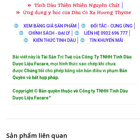
Tinh Dầu Thiên Nhiên Nguyên Chất
Ứng dụng y học của Dầu Cỏ Xạ Hương Thyme
XEM BẢNG GIÁ SẢN PHẨM
ĐỐI TÁC - CUNG ỨNG
CHÍNH SÁCH - ĐẠI LÝ
LIÊN HỆ 0932 696 777
KIẾN THỨC TINH DẦU
TIN KHUYẾN MÃI
Bài viết này là
Tài Sản Trí Tuệ
của
Công Ty TNHH Tinh Dầu
Dược Liệu Facare
, mọi hình thức sao chép khi chưa
được
Chúng tôi
cho phép bằng văn bản điều vi phạm
Bản
Quyền
và
bất hợp pháp.
Copyright © Bản quyền thuộc về Công ty TNHH Tinh Dầu
Dược Liệu Facare™
Sản phẩm liên quan