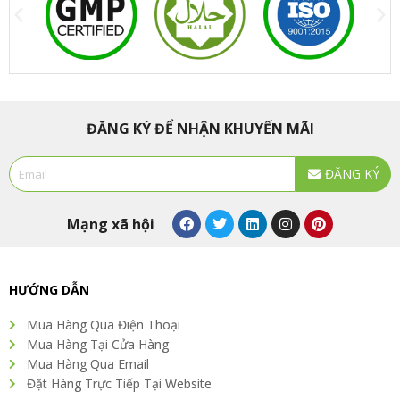
ĐĂNG KÝ ĐỂ NHẬN KHUYẾN MÃI
Email
ĐĂNG KÝ
Alternative:
F
T
L
I
P
Mạng xã hội
a
w
i
n
i
c
i
n
s
n
e
t
k
t
t
b
t
e
a
e
o
e
d
g
r
HƯỚNG DẪN
o
r
i
r
e
k
n
a
s
Mua Hàng Qua Điện Thoại
m
t
Mua Hàng Tại Cửa Hàng
Mua Hàng Qua Email
Đặt Hàng Trực Tiếp Tại Website