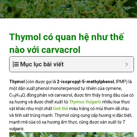
Thymol có quan hệ như thế
nào với carvacrol
Mục lục bài viết
Thymol
(còn được gọi là
2-isopropyl-5-methylphenol
, IPMP) là
một dẫn xuất phenol monoterpenoid tự nhiên của cymene,
C
H
O, đồng phân với carvacrol, được tìm thấy trong dầu của cỏ
10
14
xạ hương và được chiết xuất từ
Thymus Vulgaris
nhiều loại thực
vật khác như một chất
tinh thể
màu trắng có mùi thơm dễ chịu
và tính sát trùng mạnh. Thymol cũng cung cấp hương vị đặc biệt,
mạnh mẽ của cỏ xạ hương ẩm thực, cũng được sản xuất từ
T.
vulgaris
.